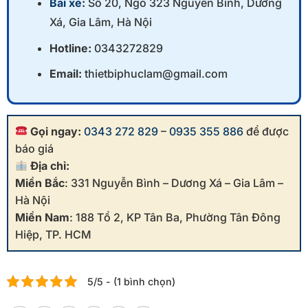
Bãi xe
:
Số 20, Ngõ 323 Nguyễn Bình, Dương
Xá, Gia Lâm, Hà Nội
Hotline:
0343272829
Email:
thietbiphuclam@gmail.com
Gọi ngay:
0343 272 829
–
0935 355 886
để được
báo giá
Địa chỉ:
Miền Bắc
: 331 Nguyễn Bình – Dương Xá – Gia Lâm –
Hà Nội
Miền Nam
: 188 Tổ 2, KP Tân Ba, Phường Tân Đông
Hiệp, TP. HCM
5/5 - (1 bình chọn)