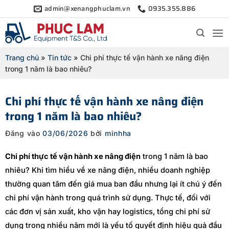
Bỏ
admin@xenangphuclam.vn
0935.355.886
qua
nội
dung
Trang chủ
»
Tin tức
»
Chi phí thực tế vận hành xe nâng điện
trong 1 năm là bao nhiêu?
Chi phí thực tế vận hành xe nâng điện
trong 1 năm là bao nhiêu?
Đăng vào
03/06/2026
bởi
minhha
Chi phí thực tế vận hành xe nâng điện
trong 1 năm là bao
nhiêu? Khi tìm hiểu về xe nâng điện, nhiều doanh nghiệp
thường quan tâm đến giá mua ban đầu nhưng lại ít chú ý đến
chi phí vận hành trong quá trình sử dụng. Thực tế, đối với
các đơn vị sản xuất, kho vận hay logistics, tổng chi phí sử
dụng trong nhiều năm mới là yếu tố quyết định hiệu quả đầu