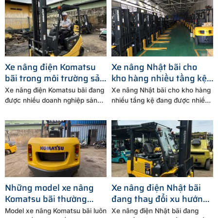
Xe nâng điện Komatsu
Xe nâng Nhật bãi cho
bãi trong môi trường sản
kho hàng nhiều tầng kệ
xuất linh kiện
cần lưu ý gì
Xe nâng điện Komatsu bãi đang
Xe nâng Nhật bãi cho kho hàng
được nhiều doanh nghiệp sản
nhiều tầng kệ đang được nhiều
xuất linh kiện lựa...
doanh nghiệp...
Những model xe nâng
Xe nâng điện Nhật bãi
Komatsu bãi thường
đang thay đổi xu hướng
được nhập khẩu về Việt
đầu tư thiết bị nâng hạ
Model xe nâng Komatsu bãi luôn
Xe nâng điện Nhật bãi đang