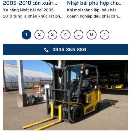
2005–2010 còn xuất
Nhật bãi phù hợp cho
hiện nhiều trên thị
doanh nghiệp mới thành
Xe nâng Nhật bãi đời 2005–
Khi mới thành lập, hầu hết
trường không
lập
2010 từng là phân khúc rất phổ
doanh nghiệp đều phải cân
biến trên thị...
nhắc rất kỹ giữa...
1
2
3
4
…
6
0935.355.886