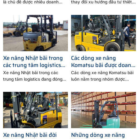
Nam
là chủ đề được nhiều doanh
thay đổi xu hướng đầu tư thiết
nghiệp quan tâm...
bị nâng...
Xe nâng Nhật bãi trong
Các dòng xe nâng
các trung tâm logistics
Komatsu bãi được doanh
hiện nay
nghiệp FDI lựa chọn
Xe nâng Nhật bãi trong các
Các dòng xe nâng Komatsu bãi
nhiều
trung tâm logistics đang đóng
luôn nằm trong nhóm được
vai trò quan trọng...
nhiều doanh nghiệp FDI...
Xe nâng Nhật bãi đời
Những dòng xe nâng