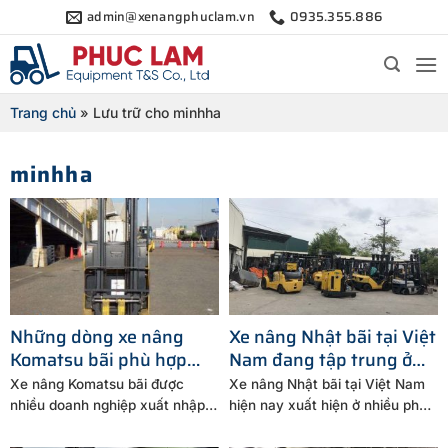
Bỏ
admin@xenangphuclam.vn
0935.355.886
qua
nội
dung
Trang chủ
»
Lưu trữ cho minhha
minhha
Những dòng xe nâng
Xe nâng Nhật bãi tại Việt
Komatsu bãi phù hợp
Nam đang tập trung ở
cho hoạt động xuất nhập
những phân khúc tải
Xe nâng Komatsu bãi được
Xe nâng Nhật bãi tại Việt Nam
khẩu
trọng nào
nhiều doanh nghiệp xuất nhập
hiện nay xuất hiện ở nhiều phân
khẩu lựa chọn nhờ khả...
khúc...