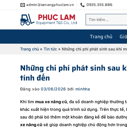
Bỏ
admin@xenangphuclam.vn
0935.355.886
qua
Tìm
nội
kiếm:
dung
Trang chủ
Giớ
Trang chủ
»
Tin tức
»
Những chi phí phát sinh sau khi m
Những chi phí phát sinh sau 
tính đến
Đăng vào
03/06/2026
bởi
minhha
Khi tìm
mua xe nâng cũ
, đa số doanh nghiệp thường 
khác xuất hiện trong quá trình sử dụng. Trên thực tế
sau đó phải bỏ thêm một khoản đáng kể để bảo dưỡng,
xe nâng cũ
sẽ giúp doanh nghiệp chủ động hơn trong