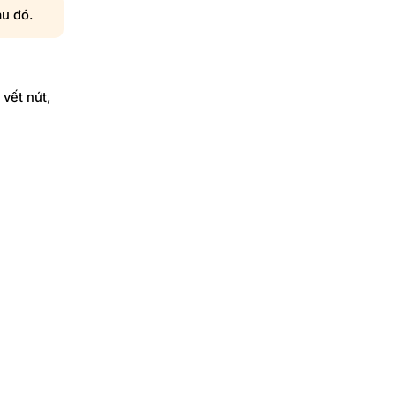
au đó.
 vết nứt,