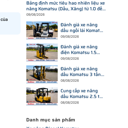
Bảng định mức tiêu hao nhiên liệu xe
nâng Komatsu (Dầu, Xăng) từ 1.0 đến
25 tấn
09/08/2026
 của
Đánh giá xe nâng
dầu ngồi lái Komatsu
2,5 tấn: FD25T-12 và
09/08/2026
FD25-11
Đánh giá xe nâng
điện Komatsu 1.5
tấn: FB15-12 (Ngồi
09/08/2026
lái) và FB15RLF-15
Đánh giá xe nâng
(Đứng lái)
dầu Komatsu 3 tấn:
FD30NT-15 và
08/08/2026
FD30NT-16
Cung cấp xe nâng
dầu Komatsu 2.5 tấn
tại Hà Nội và khu
08/08/2026
vực lân cận
Danh mục sản phẩm