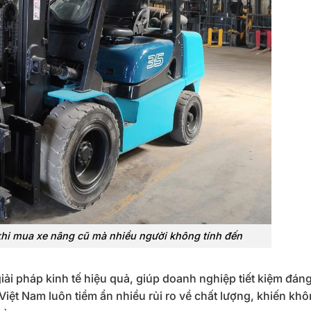
khi mua xe nâng cũ mà nhiều người không tính đến
ải pháp kinh tế hiệu quả, giúp doanh nghiệp tiết kiệm đáng
 Việt Nam luôn tiềm ẩn nhiều rủi ro về chất lượng, khiến khô