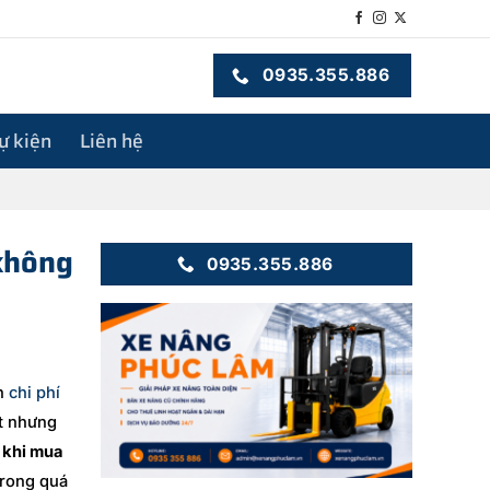
0935.355.886
sự kiện
Liên hệ
 không
0935.355.886
ản
chi phí
ốt nhưng
u khi mua
trong quá