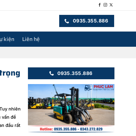
0935.355.886
sự kiện
Liên hệ
trọng
0935.355.886
 Tuy nhiên
u vấn đề
an đầu rất