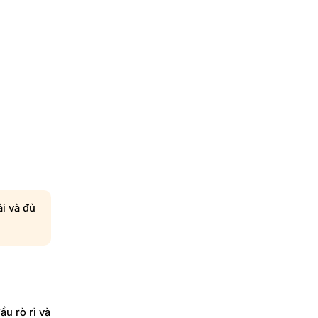
ải và đủ
ầu rò rỉ và