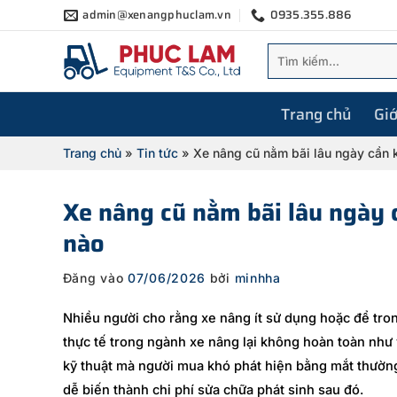
Bỏ
admin@xenangphuclam.vn
0935.355.886
qua
Tìm
nội
kiếm:
dung
Trang chủ
Giớ
Trang chủ
»
Tin tức
»
Xe nâng cũ nằm bãi lâu ngày cần 
Xe nâng cũ nằm bãi lâu ngày
nào
Đăng vào
07/06/2026
bởi
minhha
Nhiều người cho rằng xe nâng ít sử dụng hoặc để tro
thực tế trong ngành xe nâng lại không hoàn toàn như
kỹ thuật mà người mua khó phát hiện bằng mắt thường.
dễ biến thành chi phí sửa chữa phát sinh sau đó.