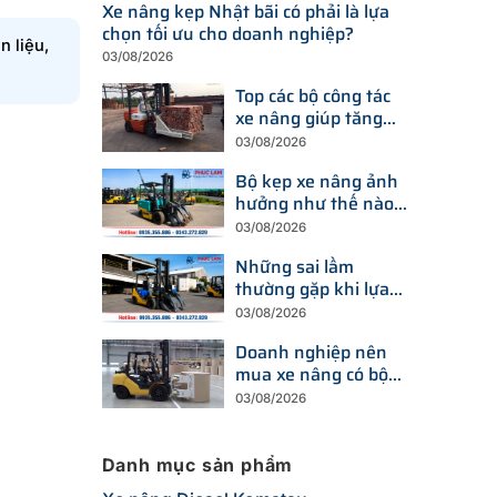
Xe nâng kẹp Nhật bãi có phải là lựa
chọn tối ưu cho doanh nghiệp?
n liệu,
03/08/2026
Top các bộ công tác
xe nâng giúp tăng
năng suất bốc xếp
03/08/2026
trong kho
Bộ kẹp xe nâng ảnh
hưởng như thế nào
đến khả năng nâng
03/08/2026
tải?
Những sai lầm
thường gặp khi lựa
chọn bộ kẹp xe nâng
03/08/2026
Doanh nghiệp nên
mua xe nâng có bộ
kẹp gắn sẵn hay lắp
03/08/2026
mới sau này?
Danh mục sản phẩm