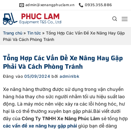
Bỏ
admin@xenangphuclam.vn
0935.355.886
qua
nội
dung
Trang chủ
»
Tin tức
»
Tổng Hợp Các Vấn Đề Xe Nâng Hay Gặp
Phải Và Cách Phòng Tránh
Tổng Hợp Các Vấn Đề Xe Nâng Hay Gặp
Phải Và Cách Phòng Tránh
Đăng vào
05/09/2024
bởi
adminlbk
Xe nâng hàng thường được sử dụng trong vận chuyển
hàng hóa thay cho sức người nhằm tối ưu hiệu suất lao
động. Là máy móc nên việc xảy ra các lỗi hỏng hóc, hư
hại là có thể thường xuyên bạn gặp phải.Bài viết dưới
đây của
Công Ty TNHH Xe Nâng Phúc Lâm
sẽ tổng hợp
các vấn đề xe nâng hay gặp phải
giúp bạn dễ dàng