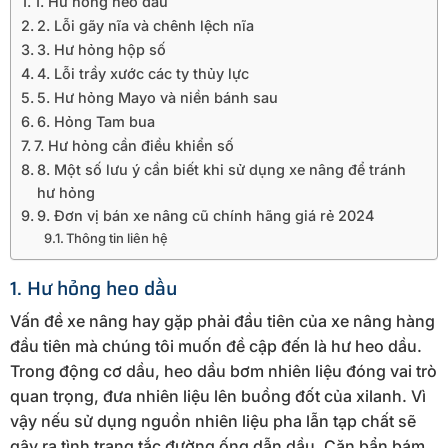
1. Hư hỏng heo dầu
2. Lỗi gãy nĩa và chênh lệch nĩa
3. Hư hỏng hộp số
4. Lỗi trầy xước các ty thủy lực
5. Hư hỏng Mayo và niền bánh sau
6. Hỏng Tam bua
7. Hư hỏng cần điều khiển số
8. Một số lưu ý cần biết khi sử dụng xe nâng để tránh
hư hỏng
9. Đơn vị bán xe nâng cũ chính hãng giá rẻ 2024
Thông tin liên hệ
1. Hư hỏng heo dầu
Vấn đề xe nâng hay gặp phải đầu tiên của xe nâng hàng
đầu tiên mà chúng tôi muốn đề cập đến là hư heo dầu.
Trong động cơ dầu, heo dầu bơm nhiên liệu đóng vai trò
quan trọng, đưa nhiên liệu lên buồng đốt của xilanh. Vì
vậy nếu sử dụng nguồn nhiên liệu pha lẫn tạp chất sẽ
gây ra tình trạng tắc đường ống dẫn dầu. Cặn bẩn bám