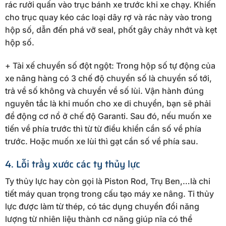
rác rưởi quấn vào trục bánh xe trước khi xe chạy. Khiến
cho trục quay kéo các loại dây rợ và rác này vào trong
hộp số, dẫn đến phá vỡ seal, phốt gây chảy nhớt và kẹt
hộp số.
+ Tài xế chuyển số đột ngột: Trong hộp số tự động của
xe nâng hàng có 3 chế độ chuyển số là chuyển số tới,
trả về số không và chuyển về số lùi. Vận hành đúng
nguyên tắc là khi muốn cho xe di chuyển, bạn sẽ phải
để động cơ nổ ở chế độ Garanti. Sau đó, nếu muốn xe
tiến về phía trước thì từ từ điều khiển cần số về phía
trước. Hoặc muốn xe lùi thì gạt cần số về phía sau.
4. Lỗi trầy xước các ty thủy lực
Ty thủy lực hay còn gọi là Piston Rod, Trụ Ben,…là chi
tiết máy quan trọng trong cấu tạo máy xe nâng. Ti thủy
lực được làm từ thép, có tác dụng chuyển đổi năng
lượng từ nhiên liệu thành cơ năng giúp nĩa có thể