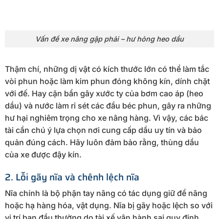
Vấn đề xe nâng gặp phải – hư hỏng heo dầu
Thậm chí, những dị vật có kích thước lớn có thể làm tắc
vòi phun hoặc làm kim phun đóng không kín, dính chặt
với đế. Hay cặn bẩn gây xước ty của bơm cao áp (heo
dầu) và nước làm rỉ sét các đầu béc phun, gây ra những
hư hại nghiêm trọng cho xe nâng hàng. Vì vậy, các bác
tài cần chú ý lựa chọn nơi cung cấp dầu uy tín và bảo
quản đúng cách. Hãy luôn đảm bảo rằng, thùng dầu
của xe được đậy kín.
2. Lỗi gãy nĩa và chênh lệch nĩa
Nĩa chính là bộ phận tay nâng có tác dụng giữ để nâng
hoặc hạ hàng hóa, vật dụng. Nĩa bị gãy hoặc lệch so với
vị trí ban đầu thường do tài xế vận hành sai quy định.