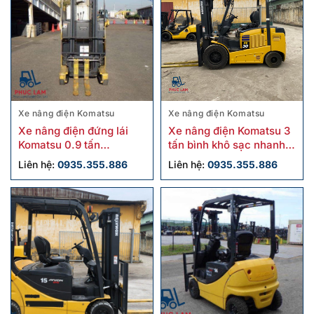
Xe nâng điện Komatsu
Xe nâng điện Komatsu
Xe nâng điện đứng lái
Xe nâng điện Komatsu 3
Komatsu 0.9 tấn
tấn bình khô sạc nhanh
FB09RS-14 cũ
FE30-1 cũ
Liên hệ:
0935.355.886
Liên hệ:
0935.355.886