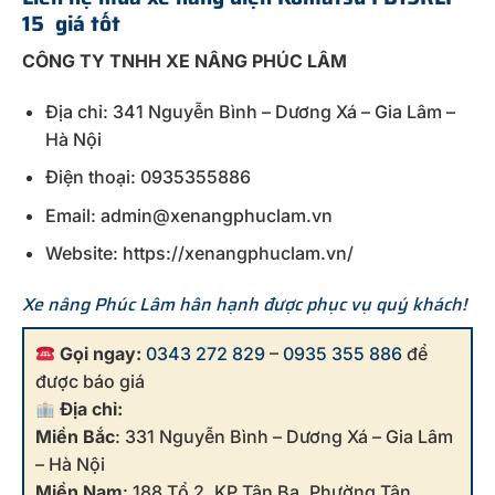
15 giá tốt
CÔNG TY TNHH XE NÂNG PHÚC LÂM
Địa chỉ: 341 Nguyễn Bình – Dương Xá – Gia Lâm –
Hà Nội
Điện thoại: 0935355886
Email: admin@xenangphuclam.vn
Website: https://xenangphuclam.vn/
Xe nâng Phúc Lâm hân hạnh được phục vụ quý khách!
Gọi ngay:
0343 272 829
–
0935 355 886
để
được báo giá
Địa chỉ:
Miền Bắc
: 331 Nguyễn Bình – Dương Xá – Gia Lâm
– Hà Nội
Miền Nam
: 188 Tổ 2, KP Tân Ba, Phường Tân