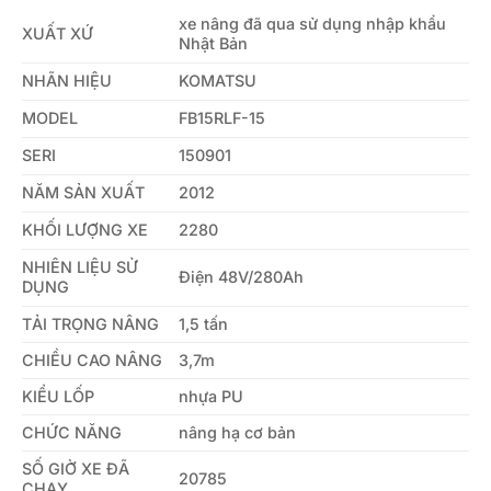
xe nâng đã qua sử dụng nhập khẩu
XUẤT XỨ
Nhật Bản
NHÃN HIỆU
KOMATSU
MODEL
FB15RLF-15
SERI
150901
NĂM SẢN XUẤT
2012
KHỐI LƯỢNG XE
2280
NHIÊN LIỆU SỬ
Điện 48V/280Ah
DỤNG
TẢI TRỌNG NÂNG
1,5 tấn
CHIỀU CAO NÂNG
3,7m
KIỂU LỐP
nhựa PU
CHỨC NĂNG
nâng hạ cơ bản
SỐ GIỜ XE ĐÃ
20785
CHẠY