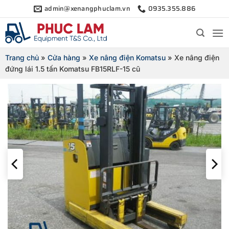
Bỏ
admin@xenangphuclam.vn
0935.355.886
qua
nội
dung
Trang chủ
»
Cửa hàng
»
Xe nâng điện Komatsu
»
Xe nâng điện
đứng lái 1.5 tấn Komatsu FB15RLF-15 cũ