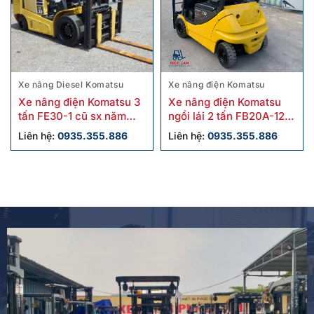
Xe nâng Diesel Komatsu
Xe nâng điện Komatsu
Xe nâng điện Komatsu 3
Xe nâng điện Komatsu
tấn FE30-1 cũ sx năm
ngồi lái 2 tấn FB20A-12
2018
cũ
Liên hệ:
0935.355.886
Liên hệ:
0935.355.886