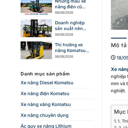
Những mẫu xe
những yếu tố
nâng điện cũ
nào?
đang được tìm
06/08/2026
kiếm nhiều nhất
Doanh nghiệp
trên thị trường
sản xuất nên
hiện nay
chọn xe nâng
06/08/2026
điện hay xe
Mô tả
Thị trường xe
nâng dầu để tối
nâng Komatsu
ưu chi phí?
cũ đang thay đổi
06/08/2026
18/0
ra sao trước xu
hướng đầu tư
Xe nân
thiết bị mới?
Danh mục sản phẩm
nghiệp 
Xe nâng Diesel Komatsu
mm và b
nghiệt.
Xe nâng điện Komatsu
Xe nâng xăng Komatsu
Mục L
Xe nâng chuyên dụng
1. T
Ác quy xe nâng Lithium
2. Ư