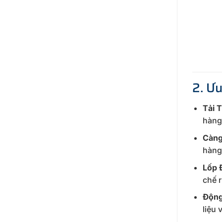
2. Ư
Tải 
hàng
Càng
hàng
Lốp 
chế r
Động
liệu 