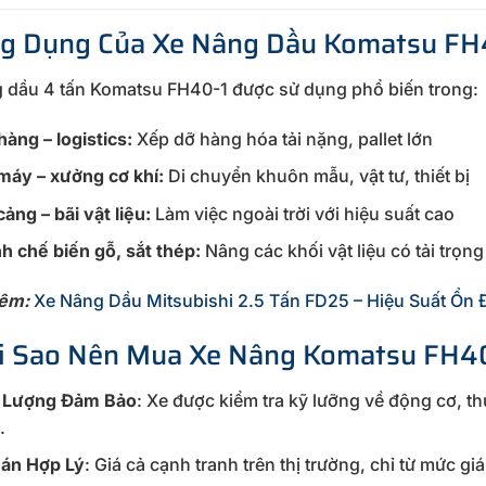
ng Dụng Của Xe Nâng Dầu Komatsu FH
 dầu 4 tấn Komatsu FH40-1 được sử dụng phổ biến trong:
àng – logistics:
Xếp dỡ hàng hóa tải nặng, pallet lớn
máy – xưởng cơ khí:
Di chuyển khuôn mẫu, vật tư, thiết bị
ảng – bãi vật liệu:
Làm việc ngoài trời với hiệu suất cao
h chế biến gỗ, sắt thép:
Nâng các khối vật liệu có tải trọng
êm:
Xe Nâng Dầu Mitsubishi 2.5 Tấn FD25 – Hiệu Suất Ổn 
ại Sao Nên Mua Xe Nâng Komatsu FH40
 Lượng Đảm Bảo
: Xe được kiểm tra kỹ lưỡng về động cơ, t
.
Bán Hợp Lý
: Giá cả cạnh tranh trên thị trường, chỉ từ mức g