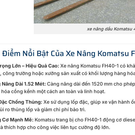
xe nâng dầu Komatsu 4
u Điểm Nổi Bật Của Xe Nâng Komatsu 
Trọng Lớn – Hiệu Quả Cao:
Xe nâng Komatsu FH40-1 có khả n
, công trường hoặc xưởng sản xuất có khối lượng hàng hóa
 Nâng Dài 1.52 Mét:
Càng nâng dài đến 1520 mm cho phép n
 hóa cồng kềnh một cách an toàn và linh hoạt.
Đặc Chống Thủng:
Xe sử dụng lốp đặc, giúp xe vận hành ổn
ủi ro thủng lốp và giảm chi phí bảo trì.
 Cơ Mạnh Mẽ:
Komatsu trang bị cho FH40-1 động cơ diesel 
và thích hợp cho công việc liên tục cường độ lớn.