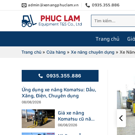
Bỏ
admin@xenangphuclam.vn
0935.355.886
qua
Tìm
nội
kiếm:
dung
Trang chủ
Giớ
Trang chủ
»
Cửa hàng
»
Xe nâng chuyên dụng
»
Xe Nâng
0935.355.886
Ứng dụng xe nâng Komatsu: Dầu,
Xăng, Điện, Chuyên dụng
08/08/2026
Giá xe nâng
Komatsu cũ năm
2026 chịu ảnh
06/08/2026
hưởng bởi