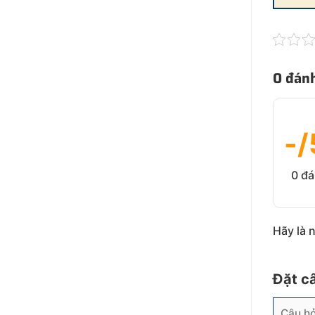
0 đánh
-/
0 đá
Hãy là 
Đặt c