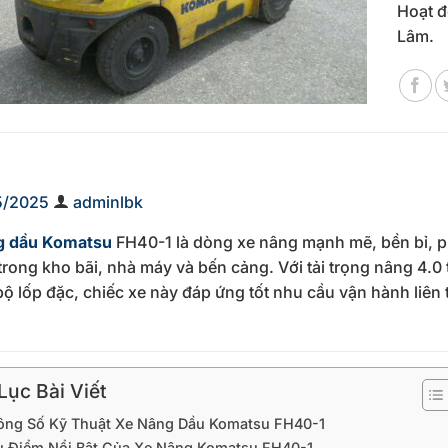
Hoạt đ
Lâm.
5/2025
adminlbk
g dầu Komatsu
FH40-1 là dòng xe nâng mạnh mẽ, bền bỉ, 
trong kho bãi, nhà máy và bến cảng. Với tải trọng nâng 4.0
ộ lốp đặc, chiếc xe này đáp ứng tốt nhu cầu vận hành liên t
ục Bài Viết
hông Số Kỹ Thuật Xe Nâng Dầu Komatsu FH40-1
u Điểm Nổi Bật Của Xe Nâng Komatsu FH40-1