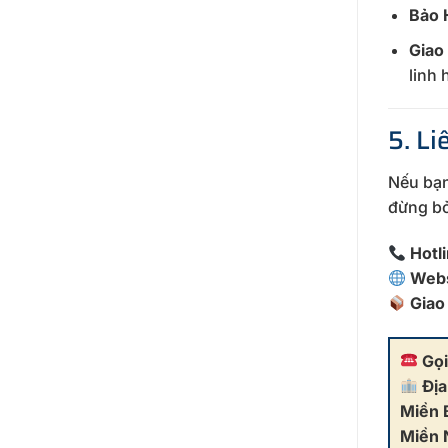
Bảo 
Giao
linh 
5. L
Nếu bạn
đừng bỏ
Hotl
Webs
Giao
Gọi
Địa
Miền 
Miền