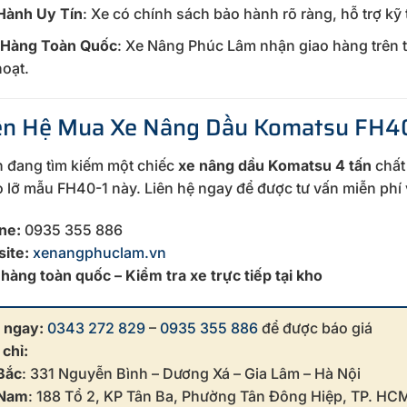
Hành Uy Tín
: Xe có chính sách bảo hành rõ ràng, hỗ trợ kỹ 
 Hàng Toàn Quốc
: Xe Nâng Phúc Lâm nhận giao hàng trên 
hoạt.
iên Hệ Mua Xe Nâng Dầu Komatsu FH
 đang tìm kiếm một chiếc
xe nâng dầu Komatsu 4 tấn
chất 
 lỡ mẫu FH40-1 này. Liên hệ ngay để được tư vấn miễn phí v
ine:
0935 355 886
ite:
xenangphuclam.vn
 hàng toàn quốc – Kiểm tra xe trực tiếp tại kho
 ngay:
0343 272 829
–
0935 355 886
để được báo giá
 chỉ:
Bắc
: 331 Nguyễn Bình – Dương Xá – Gia Lâm – Hà Nội
 Nam
: 188 Tổ 2, KP Tân Ba, Phường Tân Đông Hiệp, TP. HC