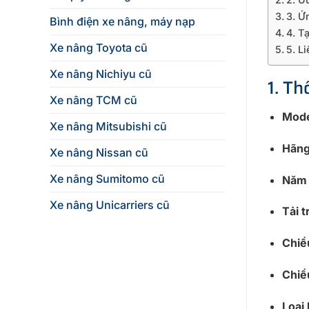
3. Ứ
Bình điện xe nâng, máy nạp
4. T
Xe nâng Toyota cũ
5. L
Xe nâng Nichiyu cũ
1. T
Xe nâng TCM cũ
Mode
Xe nâng Mitsubishi cũ
Hãng
Xe nâng Nissan cũ
Xe nâng Sumitomo cũ
Năm 
Xe nâng Unicarriers cũ
Tải 
Chiề
Chiề
Loại 