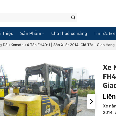
i thiệu
Sản Phẩm
Cho thuê xe nâng
Tin tức & 
 Dầu Komatsu 4 Tấn FH40-1 | Sản Xuất 2014, Giá Tốt – Giao Hàng
Xe 
FH4
Gia
Liên
Xe nân
2014, 