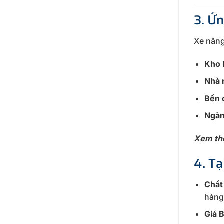
3. Ứ
Xe nâng
Kho h
Nhà 
Bến c
Ngàn
X
em th
4. T
Chất
hàng
Giá 