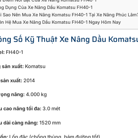
ng Dụng Của Xe Nâng Dầu Komatsu FH40-1
ại Sao Nên Mua Xe Nâng Komatsu FH40-1 Tại Xe Nâng Phúc Lâm
iên Hệ Mua Xe Nâng Dầu Komatsu FH40-1 Ngay Hôm Nay
hông Số Kỹ Thuật Xe Nâng Dầu Komats
l:
FH40-1
 sản xuất:
Komatsu
sản xuất:
2014
trọng nâng:
4.000 kg
u cao nâng tối đa:
3.0 mét
u dài càng nâng:
1520 mm
lốp:
Lốp đặc (chống thủng, bám đường tốt)