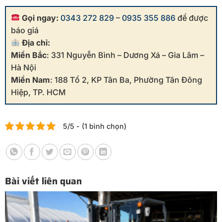
Gọi ngay:
0343 272 829
–
0935 355 886
để được
báo giá
Địa chỉ:
Miền Bắc
: 331 Nguyễn Bình – Dương Xá – Gia Lâm –
Hà Nội
Miền Nam
: 188 Tổ 2, KP Tân Ba, Phường Tân Đông
Hiệp, TP. HCM
5/5 - (1 bình chọn)
Bài viết liên quan