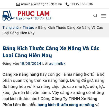
Bỏ
admin@xenangphuclam.vn
0935.355.886
qua
nội
dung
Trang chủ
»
Tin tức
»
Bảng Kích Thước Càng Xe Nâng Và Các
Loại Càng Hiện Nay
Bảng Kích Thước Càng Xe Nâng Và Các
Loại Càng Hiện Nay
Đăng vào
16/08/2024
bởi
adminlbk
Càng xe nâng
hàng
hay còn gọi là nĩa nâng (Fork) là bộ
phận quan trọng trên xe nâng hàng. Dùng để giữ, nâng
đỡ hàng hóa với khả năng chịu lực cao như lực uốn, lực
kéo, lực nén khi vận hành. Vậy càng xe nâng có những
loại kích thước nào? Cùng
Công Ty TNHH Xe Nâng
Phúc Lâm
tìm hiểu
bảng kích thước càng xe nâng
và