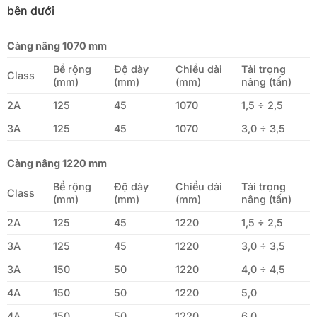
bên dưới
Càng nâng 1070 mm
Bề rộng
Độ dày
Chiều dài
Tải trọng
Class
(mm)
(mm)
(mm)
nâng (tấn)
2A
125
45
1070
1,5 ÷ 2,5
3A
125
45
1070
3,0 ÷ 3,5
Càng nâng 1220 mm
Bề rộng
Độ dày
Chiều dài
Tải trọng
Class
(mm)
(mm)
(mm)
nâng (tấn)
2A
125
45
1220
1,5 ÷ 2,5
3A
125
45
1220
3,0 ÷ 3,5
3A
150
50
1220
4,0 ÷ 4,5
4A
150
50
1220
5,0
4A
150
50
1220
6,0