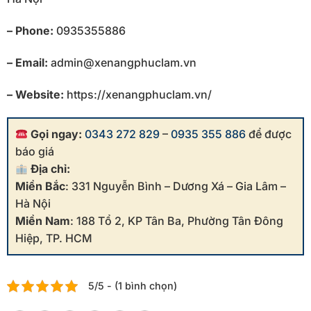
– Phone:
0935355886
– Email:
admin@xenangphuclam.vn
– Website:
https://xenangphuclam.vn/
Gọi ngay:
0343 272 829
–
0935 355 886
để được
báo giá
Địa chỉ:
Miền Bắc
: 331 Nguyễn Bình – Dương Xá – Gia Lâm –
Hà Nội
Miền Nam
: 188 Tổ 2, KP Tân Ba, Phường Tân Đông
Hiệp, TP. HCM
5/5 - (1 bình chọn)