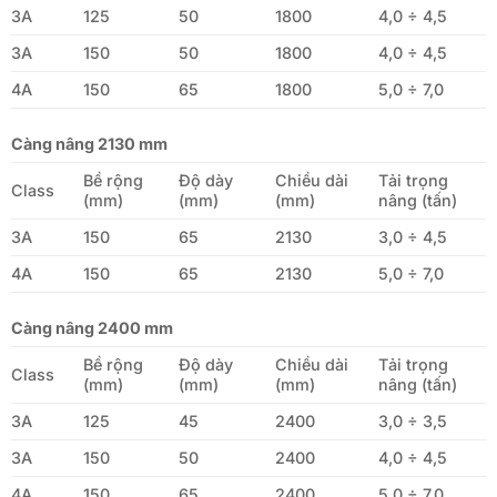
3A
125
50
1800
4,0 ÷ 4,5
3A
150
50
1800
4,0 ÷ 4,5
4A
150
65
1800
5,0 ÷ 7,0
Càng nâng 2130 mm
Bề rộng
Độ dày
Chiều dài
Tải trọng
Class
(mm)
(mm)
(mm)
nâng (tấn)
3A
150
65
2130
3,0 ÷ 4,5
4A
150
65
2130
5,0 ÷ 7,0
Càng nâng 2400 mm
Bề rộng
Độ dày
Chiều dài
Tải trọng
Class
(mm)
(mm)
(mm)
nâng (tấn)
3A
125
45
2400
3,0 ÷ 3,5
3A
150
50
2400
4,0 ÷ 4,5
4A
150
65
2400
5,0 ÷ 7,0