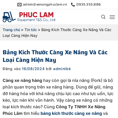
Bỏ
admin@xenangphuclam.vn
0935.355.886
qua
nội
dung
Trang chủ
»
Tin tức
»
Bảng Kích Thước Càng Xe Nâng Và Các
Loại Càng Hiện Nay
Bảng Kích Thước Càng Xe Nâng Và Các
Loại Càng Hiện Nay
Đăng vào
16/08/2024
bởi
adminlbk
Càng xe nâng
hàng
hay còn gọi là nĩa nâng (Fork) là bộ
phận quan trọng trên xe nâng hàng. Dùng để giữ, nâng
đỡ hàng hóa với khả năng chịu lực cao như lực uốn, lực
kéo, lực nén khi vận hành. Vậy càng xe nâng có những
loại kích thước nào? Cùng
Công Ty TNHH Xe Nâng
Phúc Lâm
tìm hiểu
bảng kích thước càng xe nâng
và