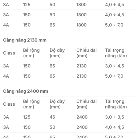
3A
125
50
1800
4,0 ÷ 4,5
3A
150
50
1800
4,0 ÷ 4,5
4A
150
65
1800
5,0 ÷ 7,0
Càng nâng 2130 mm
Bề rộng
Độ dày
Chiều dài
Tải trọng
Class
(mm)
(mm)
(mm)
nâng (tấn)
3A
150
65
2130
3,0 ÷ 4,5
4A
150
65
2130
5,0 ÷ 7,0
Càng nâng 2400 mm
Bề rộng
Độ dày
Chiều dài
Tải trọng
Class
(mm)
(mm)
(mm)
nâng (tấn)
3A
125
45
2400
3,0 ÷ 3,5
3A
150
50
2400
4,0 ÷ 4,5
4A
150
65
2400
5,0 ÷ 7,0