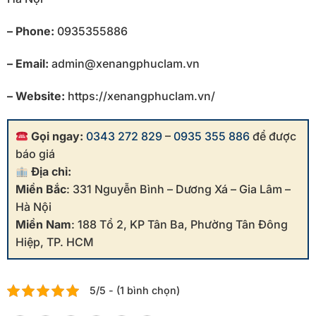
– Phone:
0935355886
– Email:
admin@xenangphuclam.vn
– Website:
https://xenangphuclam.vn/
Gọi ngay:
0343 272 829
–
0935 355 886
để được
báo giá
Địa chỉ:
Miền Bắc
: 331 Nguyễn Bình – Dương Xá – Gia Lâm –
Hà Nội
Miền Nam
: 188 Tổ 2, KP Tân Ba, Phường Tân Đông
Hiệp, TP. HCM
5/5 - (1 bình chọn)