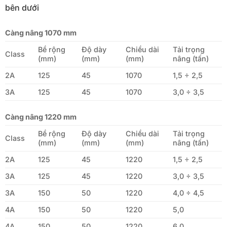
bên dưới
Càng nâng 1070 mm
Bề rộng
Độ dày
Chiều dài
Tải trọng
Class
(mm)
(mm)
(mm)
nâng (tấn)
2A
125
45
1070
1,5 ÷ 2,5
3A
125
45
1070
3,0 ÷ 3,5
Càng nâng 1220 mm
Bề rộng
Độ dày
Chiều dài
Tải trọng
Class
(mm)
(mm)
(mm)
nâng (tấn)
2A
125
45
1220
1,5 ÷ 2,5
3A
125
45
1220
3,0 ÷ 3,5
3A
150
50
1220
4,0 ÷ 4,5
4A
150
50
1220
5,0
4A
150
50
1220
6,0