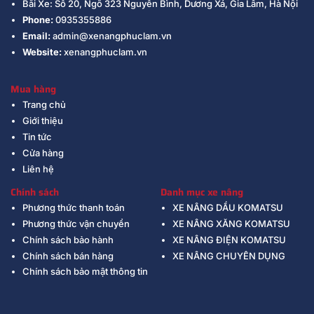
Bãi Xe: Số 20, Ngõ 323 Nguyễn Bình, Dương Xá, Gia Lâm, Hà Nội
Phone:
0935355886
Email:
admin@xenangphuclam.vn
Website:
xenangphuclam.vn
Mua hàng
Trang chủ
Giới thiệu
Tin tức
Cửa hàng
Liên hệ
Chính sách
Danh mục xe nâng
Phương thức thanh toán
XE NÂNG DẦU KOMATSU
Phương thức vận chuyển
XE NÂNG XĂNG KOMATSU
Chính sách bảo hành
XE NÂNG ĐIỆN KOMATSU
Chính sách bán hàng
XE NÂNG CHUYÊN DỤNG
Chính sách bảo mật thông tin