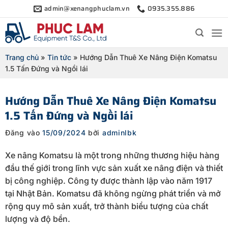
Bỏ
admin@xenangphuclam.vn
0935.355.886
qua
nội
dung
Trang chủ
»
Tin tức
»
Hướng Dẫn Thuê Xe Nâng Điện Komatsu
1.5 Tấn Đứng và Ngồi lái
Hướng Dẫn Thuê Xe Nâng Điện Komatsu
1.5 Tấn Đứng và Ngồi lái
Đăng vào
15/09/2024
bởi
adminlbk
Xe nâng Komatsu là một trong những thương hiệu hàng
đầu thế giới trong lĩnh vực sản xuất xe nâng điện và thiết
bị công nghiệp. Công ty được thành lập vào năm 1917
tại Nhật Bản. Komatsu đã không ngừng phát triển và mở
rộng quy mô sản xuất, trở thành biểu tượng của chất
lượng và độ bền.