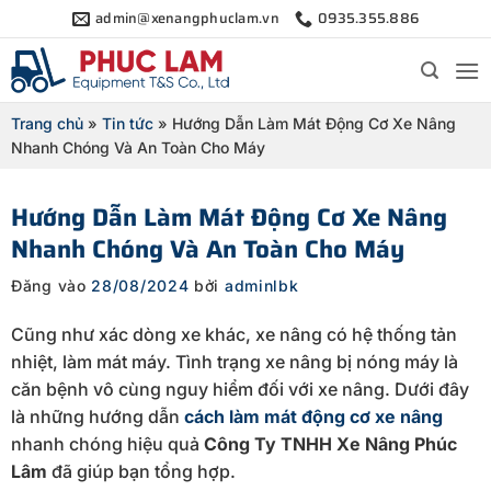
Bỏ
admin@xenangphuclam.vn
0935.355.886
qua
nội
dung
Trang chủ
»
Tin tức
»
Hướng Dẫn Làm Mát Động Cơ Xe Nâng
Nhanh Chóng Và An Toàn Cho Máy
Hướng Dẫn Làm Mát Động Cơ Xe Nâng
Nhanh Chóng Và An Toàn Cho Máy
Đăng vào
28/08/2024
bởi
adminlbk
Cũng như xác dòng xe khác, xe nâng có hệ thống tản
nhiệt, làm mát máy. Tình trạng xe nâng bị nóng máy là
căn bệnh vô cùng nguy hiểm đối với xe nâng. Dưới đây
là những hướng dẫn
cách làm mát động cơ xe nâng
nhanh chóng hiệu quả
Công Ty TNHH Xe Nâng Phúc
Lâm
đã giúp bạn tổng hợp.