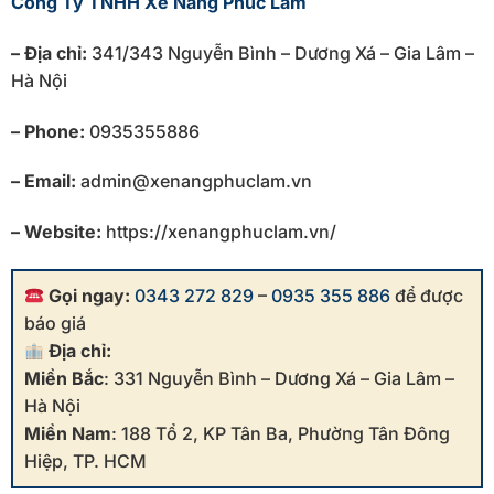
Công Ty TNHH Xe Nâng Phúc Lâm
– Địa chỉ:
341/343 Nguyễn Bình – Dương Xá – Gia Lâm –
Hà Nội
– Phone:
0935355886
– Email:
admin@xenangphuclam.vn
– Website:
https://xenangphuclam.vn/
Gọi ngay:
0343 272 829
–
0935 355 886
để được
báo giá
Địa chỉ:
Miền Bắc
: 331 Nguyễn Bình – Dương Xá – Gia Lâm –
Hà Nội
Miền Nam
: 188 Tổ 2, KP Tân Ba, Phường Tân Đông
Hiệp, TP. HCM