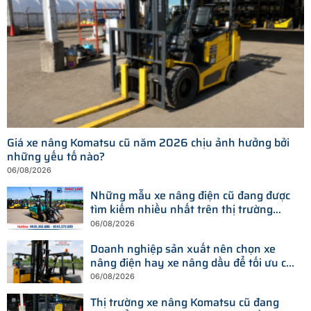
Giá xe nâng Komatsu cũ năm 2026 chịu ảnh hưởng bởi
những yếu tố nào?
06/08/2026
Những mẫu xe nâng điện cũ đang được
tìm kiếm nhiều nhất trên thị trường
hiện nay
06/08/2026
Doanh nghiệp sản xuất nên chọn xe
nâng điện hay xe nâng dầu để tối ưu chi
phí?
06/08/2026
Thị trường xe nâng Komatsu cũ đang