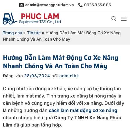
Bỏ
admin@xenangphuclam.vn
0935.355.886
qua
nội
dung
Trang chủ
»
Tin tức
»
Hướng Dẫn Làm Mát Động Cơ Xe Nâng
Nhanh Chóng Và An Toàn Cho Máy
Hướng Dẫn Làm Mát Động Cơ Xe Nâng
Nhanh Chóng Và An Toàn Cho Máy
Đăng vào
28/08/2024
bởi
adminlbk
Cũng như xác dòng xe khác, xe nâng có hệ thống tản
nhiệt, làm mát máy. Tình trạng xe nâng bị nóng máy là
căn bệnh vô cùng nguy hiểm đối với xe nâng. Dưới đây
là những hướng dẫn
cách làm mát động cơ xe nâng
nhanh chóng hiệu quả
Công Ty TNHH Xe Nâng Phúc
Lâm
đã giúp bạn tổng hợp.