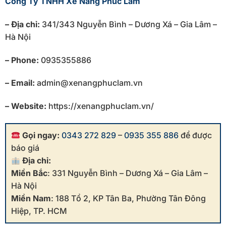
Công Ty TNHH Xe Nâng Phúc Lâm
– Địa chỉ:
341/343 Nguyễn Bình – Dương Xá – Gia Lâm –
Hà Nội
– Phone:
0935355886
– Email:
admin@xenangphuclam.vn
– Website:
https://xenangphuclam.vn/
Gọi ngay:
0343 272 829
–
0935 355 886
để được
báo giá
Địa chỉ:
Miền Bắc
: 331 Nguyễn Bình – Dương Xá – Gia Lâm –
Hà Nội
Miền Nam
: 188 Tổ 2, KP Tân Ba, Phường Tân Đông
Hiệp, TP. HCM