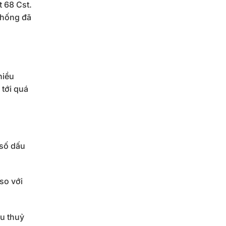
 68 Cst.
thống đã
hiều
 tới quá
 số dấu
so với
ầu thuỷ