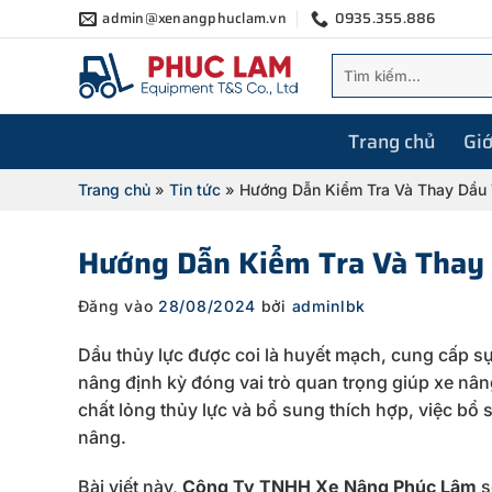
Bỏ
admin@xenangphuclam.vn
0935.355.886
qua
Tìm
nội
kiếm:
dung
Trang chủ
Giớ
Trang chủ
»
Tin tức
»
Hướng Dẫn Kiểm Tra Và Thay Dầu
Hướng Dẫn Kiểm Tra Và Thay
Đăng vào
28/08/2024
bởi
adminlbk
Dầu thủy lực được coi là huyết mạch, cung cấp s
nâng định kỳ đóng vai trò quan trọng giúp xe nân
chất lỏng thủy lực và bổ sung thích hợp, việc b
nâng.
Bài viết này,
Công Ty TNHH Xe Nâng Phúc Lâm
s