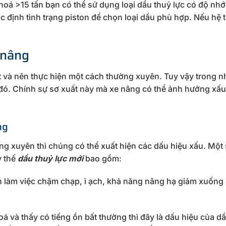
á >15 tấn bạn có thể sử dụng loại dầu thuỷ lực có độ nhớt
c định tình trạng piston để chọn loại dầu phù hợp. Nếu hệ 
 nâng
ết và nên thực hiện một cách thường xuyên. Tuy vậy trong n
đó. Chính sự sơ xuất này mà xe nâng có thể ảnh hưởng xấu
ng
g xuyên thì chúng có thể xuất hiện các dấu hiệu xấu. Một
y thế
dầu thuỷ lực mới
bao gồm:
 làm việc chậm chạp, ì ạch, khả năng nâng hạ giảm xuống 
 và thấy có tiếng ồn bất thường thì đây là dấu hiệu của d