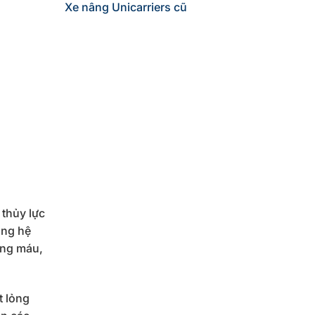
Xe nâng Unicarriers cũ
thủy lực
ong hệ
òng máu,
t lỏng