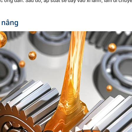
c ống dẫn. Sau đó, áp suất sẽ đẩy vào xi lanh, làm di chuy
e nâng