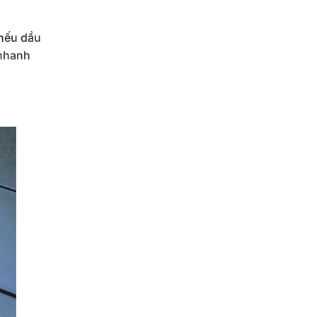
 nếu dầu
 nhanh