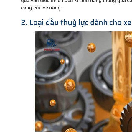
qua van điều khiển đến xi lanh nâng thông qua cá
càng của xe nâng.
2. Loại dầu thuỷ lực dành cho x