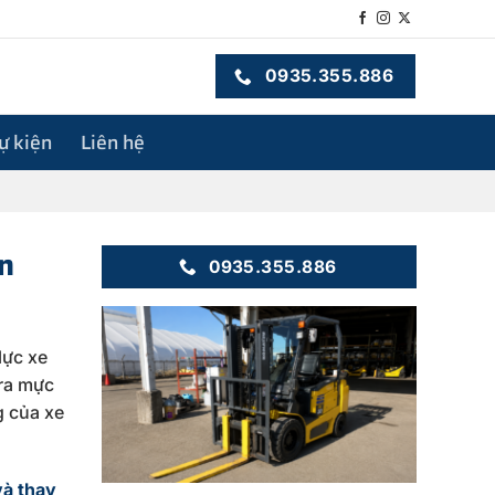
0935.355.886
sự kiện
Liên hệ
n
0935.355.886
lực xe
tra mực
g của xe
và thay