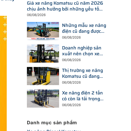
Giá xe nâng Komatsu cũ năm 2026
chịu ảnh hưởng bởi những yếu tố
nào?
06/08/2026
Những mẫu xe nâng
điện cũ đang được
tìm kiếm nhiều nhất
06/08/2026
trên thị trường hiện
Doanh nghiệp sản
nay
xuất nên chọn xe
nâng điện hay xe
06/08/2026
nâng dầu để tối ưu
Thị trường xe nâng
chi phí?
Komatsu cũ đang
thay đổi ra sao trước
06/08/2026
xu hướng đầu tư
Xe nâng điện 2 tấn
thiết bị mới?
có còn là tải trọng
được doanh nghiệp
06/08/2026
ưu tiên trong năm
2026?
Danh mục sản phẩm