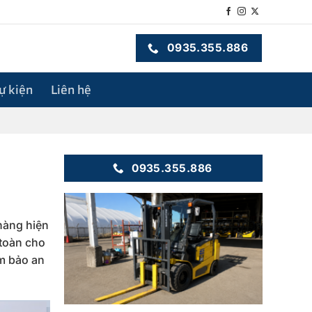
0935.355.886
sự kiện
Liên hệ
0935.355.886
hàng hiện
 toàn cho
m bảo an