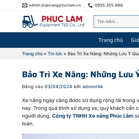
Bỏ
admin@xenangphuclam.vn
0935.355.886
qua
Tìm
nội
kiếm:
dung
Trang chủ
Giớ
Trang chủ
»
Tin tức
»
Bảo Trì Xe Nâng: Những Lưu Ý Qu
Bảo Trì Xe Nâng: Những Lưu 
Đăng vào
03/04/2024
bởi
adminlbk
Xe nâng ngày càng được sử dụng rộng rãi trong v
nay. Trong quá trình sử dụng xe, quý khách cần 
người dùng.
Công ty TNHH Xe nâng Phúc Lâm
s
toàn.