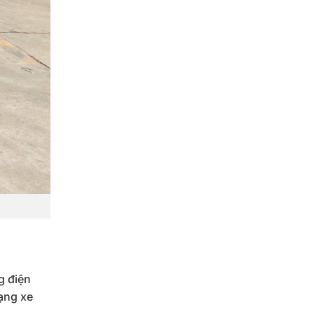
g điện
rạng xe