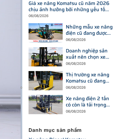
Giá xe nâng Komatsu cũ năm 2026
chịu ảnh hưởng bởi những yếu tố
nào?
06/08/2026
Những mẫu xe nâng
điện cũ đang được
tìm kiếm nhiều nhất
06/08/2026
trên thị trường hiện
Doanh nghiệp sản
nay
xuất nên chọn xe
nâng điện hay xe
06/08/2026
nâng dầu để tối ưu
Thị trường xe nâng
chi phí?
Komatsu cũ đang
thay đổi ra sao trước
06/08/2026
xu hướng đầu tư
Xe nâng điện 2 tấn
thiết bị mới?
có còn là tải trọng
được doanh nghiệp
06/08/2026
ưu tiên trong năm
2026?
Danh mục sản phẩm