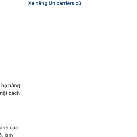
Xe nâng Unicarriers cũ
g hạ hàng
 một cách
ránh các
ó, làm