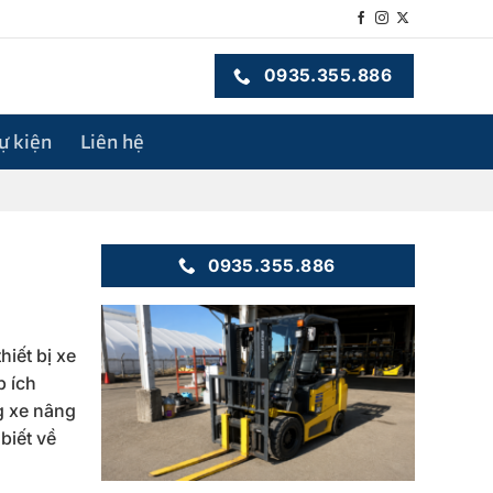
0935.355.886
sự kiện
Liên hệ
0935.355.886
iết bị xe
p ích
g xe nâng
biết về