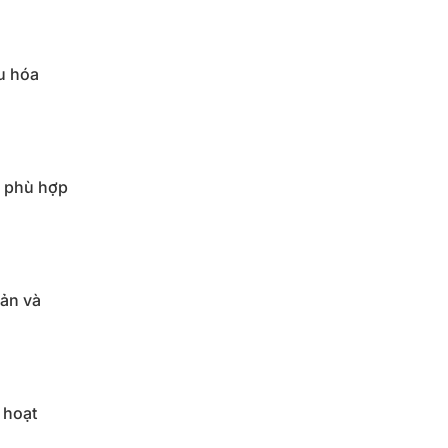
u hóa
, phù hợp
iản và
 hoạt