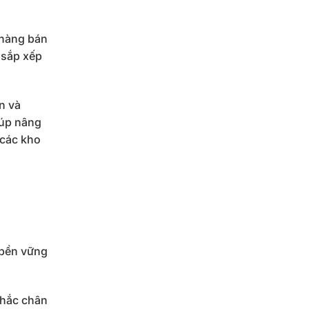
 hàng bán
 sắp xếp
ển và
iúp nâng
 các kho
 bền vững
chắc chân