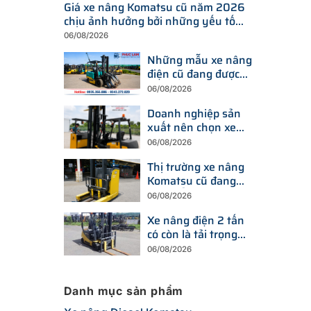
Giá xe nâng Komatsu cũ năm 2026
chịu ảnh hưởng bởi những yếu tố
nào?
06/08/2026
Những mẫu xe nâng
điện cũ đang được
tìm kiếm nhiều nhất
06/08/2026
trên thị trường hiện
Doanh nghiệp sản
nay
xuất nên chọn xe
nâng điện hay xe
06/08/2026
nâng dầu để tối ưu
Thị trường xe nâng
chi phí?
Komatsu cũ đang
thay đổi ra sao trước
06/08/2026
xu hướng đầu tư
Xe nâng điện 2 tấn
thiết bị mới?
có còn là tải trọng
được doanh nghiệp
06/08/2026
ưu tiên trong năm
2026?
Danh mục sản phẩm