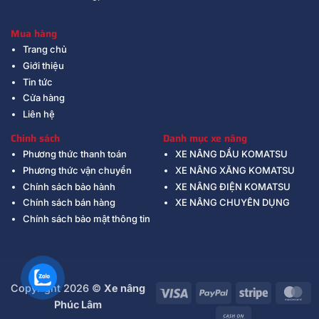
Mua hàng
Trang chủ
Giới thiệu
Tin tức
Cửa hàng
Liên hệ
Chính sách
Danh mục xe nâng
Phương thức thanh toán
XE NÂNG DẦU KOMATSU
Phương thức vận chuyển
XE NÂNG XĂNG KOMATSU
Chính sách bảo hành
XE NÂNG ĐIỆN KOMATSU
Chính sách bán hàng
XE NÂNG CHUYÊN DỤNG
Chính sách bảo mật thông tin
Copyright 2026 ©
Xe nâng
Visa
PayPal
Stripe
Ma
Phúc Lâm
Cash