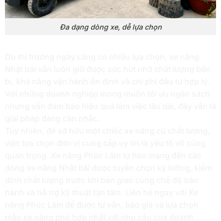
Đa dạng dòng xe, dễ lựa chọn
Dù thị trường ngày càng có nhiều lựa chọn, xe nâng
Nhật bãi vẫn luôn giữ được sức hút nhờ chất lượng bền
bỉ, khả năng vận hành ổn định và chi phí đầu tư hợp lý.
Với những doanh nghiệp mong muốn tối ưu ngân sách
nhưng vẫn đảm bảo hiệu quả làm việc lâu dài, đây vẫn là
giải pháp đáng cân nhắc.
Tuy nhiên, để sở hữu một chiếc xe nâng cũ chất lượng,
việc lựa chọn đơn vị cung cấp uy tín là yếu tố vô cùng
quan trọng. Xe nâng Phúc Lâm tự hào mang đến các
dòng xe nâng Nhật bãi được tuyển chọn kỹ lưỡng, kiểm
định chất lượng trước khi bàn giao cùng chế độ bảo
hành và hỗ trợ kỹ thuật tận tâm. Liên hệ ngay với Xe
nâng Phúc Lâm để được tư vấn, báo giá và lựa chọn
mẫu xe nâng phù hợp nhất với nhu cầu của doanh