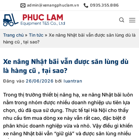
Bỏ
admin@xenangphuclam.vn
0935.355.886
qua
nội
dung
Trang chủ
»
Tin tức
»
Xe nâng Nhật bãi vẫn được săn lùng dù là
hàng cũ , tại sao?
Xe nâng Nhật bãi vẫn được săn lùng dù
là hàng cũ , tại sao?
Đăng vào
26/06/2026
bởi
luantran
Trong thị trường thiết bị nâng hạ, xe nâng Nhật bãi luôn
nằm trong nhóm được nhiều doanh nghiệp ưu tiên lựa
chọn, dù đã qua sử dụng. Thực tế tại Hà Nội cho thấy
nhu cầu tìm mua dòng xe này vẫn rất cao, đặc biệt ở
phân khúc doanh nghiệp vừa và nhỏ. Vậy điều gì khiến
xe nâng Nhật bãi vẫn “giữ giá” và được săn lùng nhiều