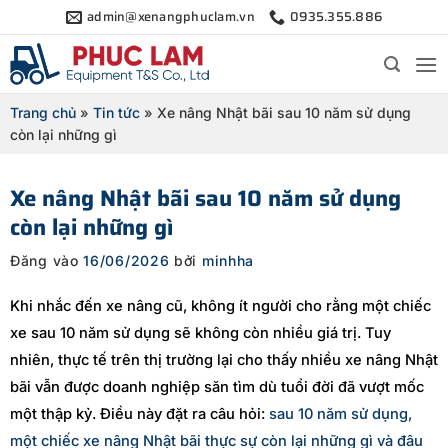
Bỏ
admin@xenangphuclam.vn
0935.355.886
qua
nội
dung
Trang chủ
»
Tin tức
»
Xe nâng Nhật bãi sau 10 năm sử dụng
còn lại những gì
Xe nâng Nhật bãi sau 10 năm sử dụng
còn lại những gì
Đăng vào
16/06/2026
bởi
minhha
Khi nhắc đến xe nâng cũ, không ít người cho rằng một chiếc
xe sau 10 năm sử dụng sẽ không còn nhiều giá trị. Tuy
nhiên, thực tế trên thị trường lại cho thấy nhiều xe nâng Nhật
bãi vẫn được doanh nghiệp săn tìm dù tuổi đời đã vượt mốc
một thập kỷ. Điều này đặt ra câu hỏi:
sau 10 năm sử dụng,
một chiếc xe nâng Nhật bãi thực sự còn lại những gì và đâu