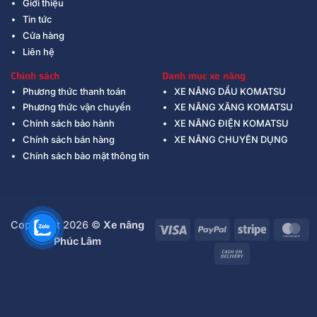
Giới thiệu
Tin tức
Cửa hàng
Liên hệ
Chính sách
Danh mục xe nâng
Phương thức thanh toán
XE NÂNG DẦU KOMATSU
Phương thức vận chuyển
XE NÂNG XĂNG KOMATSU
Chính sách bảo hành
XE NÂNG ĐIỆN KOMATSU
Chính sách bán hàng
XE NÂNG CHUYÊN DỤNG
Chính sách bảo mật thông tin
Copyright 2026 ©
Xe nâng
Visa
PayPal
Stripe
Ma
Phúc Lâm
Cash
On
Delivery