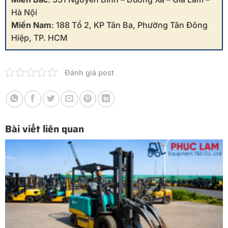
Hà Nội
Miền Nam
: 188 Tổ 2, KP Tân Ba, Phường Tân Đông
Hiệp, TP. HCM
Đánh giá post
Bài viết liên quan