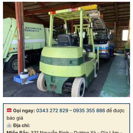
Gọi ngay:
0343 272 829
–
0935 355 886
để được
báo giá
Địa chỉ:
Miền Bắc
: 331 Nguyễn Bình – Dương Xá – Gia Lâm –