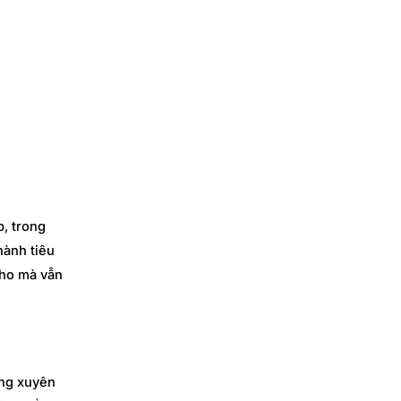
p, trong
hành tiêu
kho mà vẫn
ờng xuyên