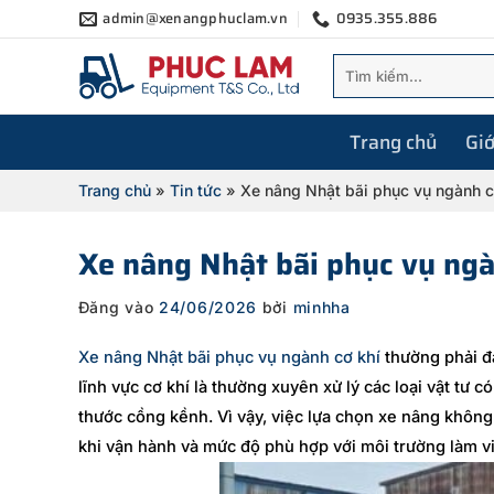
Bỏ
admin@xenangphuclam.vn
0935.355.886
qua
Tìm
nội
kiếm:
dung
Trang chủ
Giớ
Trang chủ
»
Tin tức
»
Xe nâng Nhật bãi phục vụ ngành c
Xe nâng Nhật bãi phục vụ ngà
Đăng vào
24/06/2026
bởi
minhha
Xe nâng Nhật bãi phục vụ ngành cơ khí
thường phải đ
lĩnh vực cơ khí là thường xuyên xử lý các loại vật tư 
thước cồng kềnh. Vì vậy, việc lựa chọn xe nâng không
khi vận hành và mức độ phù hợp với môi trường làm vi