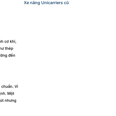
Xe nâng Unicarriers cũ
h cơ khí,
như thép
hưởng đến
 chuẩn. Vì
ịnh. Một
hút nhưng