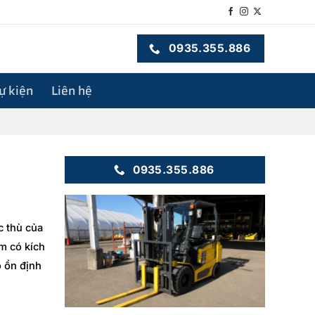
0935.355.886
sự kiện
Liên hệ
0935.355.886
c thù của
ẩm có kích
ộ ổn định