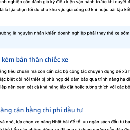
oanh nghiệp cần đánh giá kỹ điều kiện vận hành trước khi quyết 
 là lựa chọn tối ưu cho khu vực gia công cơ khí hoặc bãi tập kết
 thường là nguyên nhân khiến doanh nghiệp phải thay thế xe sớ
 kém bản thân chiếc xe
âng tiêu chuẩn mà còn cần các bộ công tác chuyên dụng để xử 
đặc biệt đòi hỏi thiết bị phù hợp để đảm bảo quá trình nâng hạ d
hiệp nên xem xét cả khả năng lắp đặt hoặc tương thích với các b
ăng cân bằng chi phí đầu tư
 và nhỏ, lựa chọn xe nâng Nhật bãi để tối ưu ngân sách đầu tư b
 có thể tiếp cận những dòng xe đã qua sử dụng nhưng vẫn đáp ứn