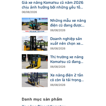
Giá xe nâng Komatsu cũ năm 2026
chịu ảnh hưởng bởi những yếu tố
nào?
06/08/2026
Những mẫu xe nâng
điện cũ đang được
tìm kiếm nhiều nhất
06/08/2026
trên thị trường hiện
Doanh nghiệp sản
nay
xuất nên chọn xe
nâng điện hay xe
06/08/2026
nâng dầu để tối ưu
Thị trường xe nâng
chi phí?
Komatsu cũ đang
thay đổi ra sao trước
06/08/2026
xu hướng đầu tư
Xe nâng điện 2 tấn
thiết bị mới?
có còn là tải trọng
được doanh nghiệp
06/08/2026
ưu tiên trong năm
2026?
Danh mục sản phẩm