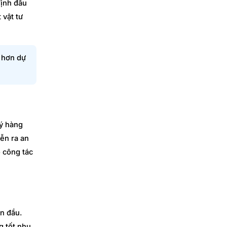
định đầu
 vật tư
m hơn dự
lý hàng
iễn ra an
ộ công tác
an đầu.
g tốt nhu