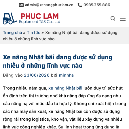
Bỏ
admin@xenangphuclam.vn
0935.355.886
qua
nội
dung
Trang chủ
»
Tin tức
»
Xe nâng Nhật bãi đang được sử dụng
nhiều ở những lĩnh vực nào
Xe nâng Nhật bãi đang được sử dụng
nhiều ở những lĩnh vực nào
Đăng vào
23/06/2026
bởi
minhha
Trong nhiều năm qua,
xe nâng Nhật bãi
luôn duy trì sức hút
ổn định trên thị trường nhờ khả năng đáp ứng đa dạng nhu
cầu nâng hạ với mức đầu tư hợp lý. Không chỉ xuất hiện trong
các nhà máy sản xuất, xe nâng Nhật bãi còn được sử dụng
rộng rãi trong logistics, kho vận, vật liệu xây dựng và nhiều
lĩnh vực công nghiệp khác. Sự linh hoạt trong ứng dụng là