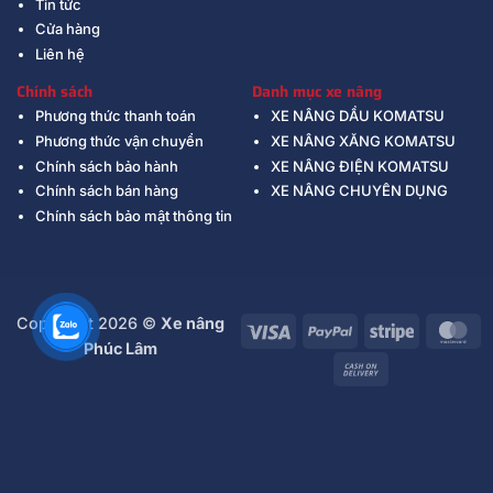
Tin tức
Cửa hàng
Liên hệ
Chính sách
Danh mục xe nâng
Phương thức thanh toán
XE NÂNG DẦU KOMATSU
Phương thức vận chuyển
XE NÂNG XĂNG KOMATSU
Chính sách bảo hành
XE NÂNG ĐIỆN KOMATSU
Chính sách bán hàng
XE NÂNG CHUYÊN DỤNG
Chính sách bảo mật thông tin
Copyright 2026 ©
Xe nâng
Visa
PayPal
Stripe
Ma
Phúc Lâm
Cash
On
Delivery