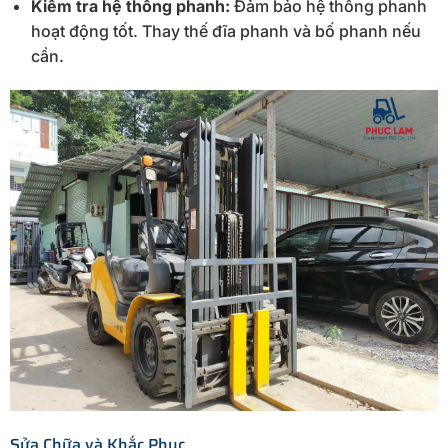
Kiểm tra hệ thống phanh:
Đảm bảo hệ thống phanh
hoạt động tốt. Thay thế đĩa phanh và bố phanh nếu
cần.
Sửa Chữa và Khắc Phục