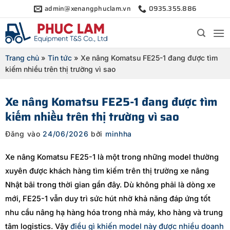
Bỏ
admin@xenangphuclam.vn
0935.355.886
qua
nội
dung
Trang chủ
»
Tin tức
»
Xe nâng Komatsu FE25-1 đang được tìm
kiếm nhiều trên thị trường vì sao
Xe nâng Komatsu FE25-1 đang được tìm
kiếm nhiều trên thị trường vì sao
Đăng vào
24/06/2026
bởi
minhha
Xe nâng Komatsu FE25-1 là một trong những model thường
xuyên được khách hàng tìm kiếm trên thị trường xe nâng
Nhật bãi trong thời gian gần đây. Dù không phải là dòng xe
mới, FE25-1 vẫn duy trì sức hút nhờ khả năng đáp ứng tốt
nhu cầu nâng hạ hàng hóa trong nhà máy, kho hàng và trung
tâm logistics. Vậy
điều gì khiến model này được nhiều doanh