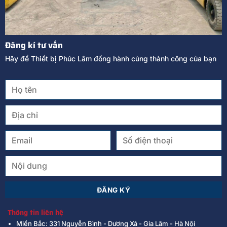
Đăng kí tư vấn
Hãy để Thiết bị Phúc Lâm đồng hành cùng thành công của bạn
Thông tin liên hệ
Miền Bắc: 331 Nguyễn Bình - Dương Xá - Gia Lâm - Hà Nội