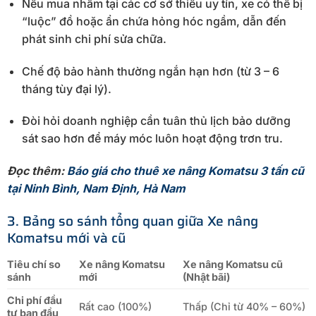
Nếu mua nhầm tại các cơ sở thiếu uy tín, xe có thể bị
“luộc” đồ hoặc ẩn chứa hỏng hóc ngầm, dẫn đến
phát sinh chi phí sửa chữa.
Chế độ bảo hành thường ngắn hạn hơn (từ 3 – 6
tháng tùy đại lý).
Đòi hỏi doanh nghiệp cần tuân thủ lịch bảo dưỡng
sát sao hơn để máy móc luôn hoạt động trơn tru.
Đọc thêm:
Báo giá cho thuê xe nâng Komatsu 3 tấn cũ
tại Ninh Bình, Nam Định, Hà Nam
3. Bảng so sánh tổng quan giữa Xe nâng
Komatsu mới và cũ
Tiêu chí so
Xe nâng Komatsu
Xe nâng Komatsu cũ
sánh
mới
(Nhật bãi)
Chi phí đầu
Rất cao (100%)
Thấp (Chỉ từ 40% – 60%)
tư ban đầu