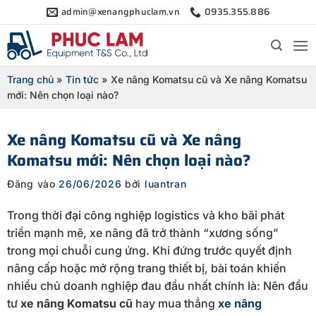
Bỏ
admin@xenangphuclam.vn
0935.355.886
qua
nội
dung
Trang chủ
»
Tin tức
»
Xe nâng Komatsu cũ và Xe nâng Komatsu
mới: Nên chọn loại nào?
Xe nâng Komatsu cũ và Xe nâng
Komatsu mới: Nên chọn loại nào?
Đăng vào
26/06/2026
bởi
luantran
Trong thời đại công nghiệp logistics và kho bãi phát
triển mạnh mẽ, xe nâng đã trở thành “xương sống”
trong mọi chuỗi cung ứng. Khi đứng trước quyết định
nâng cấp hoặc mở rộng trang thiết bị, bài toán khiến
nhiều chủ doanh nghiệp đau đầu nhất chính là: Nên đầu
tư
xe nâng Komatsu cũ
hay mua thẳng
xe nâng