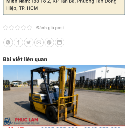
Miền Nam
: 188 Tổ 2, KP Tân Ba, Phường Tân Đông
Hiệp, TP. HCM
Đánh giá post
Bài viết liên quan