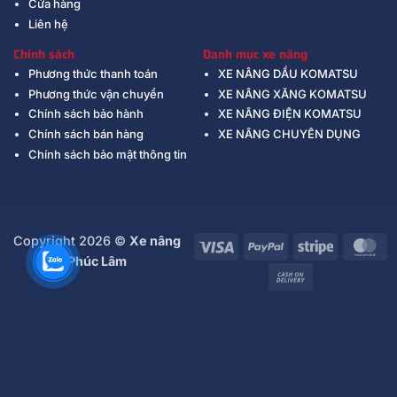
Cửa hàng
Liên hệ
Chính sách
Danh mục xe nâng
Phương thức thanh toán
XE NÂNG DẦU KOMATSU
Phương thức vận chuyển
XE NÂNG XĂNG KOMATSU
Chính sách bảo hành
XE NÂNG ĐIỆN KOMATSU
Chính sách bán hàng
XE NÂNG CHUYÊN DỤNG
Chính sách bảo mật thông tin
Copyright 2026 ©
Xe nâng
Visa
PayPal
Stripe
Ma
Phúc Lâm
Cash
On
Delivery