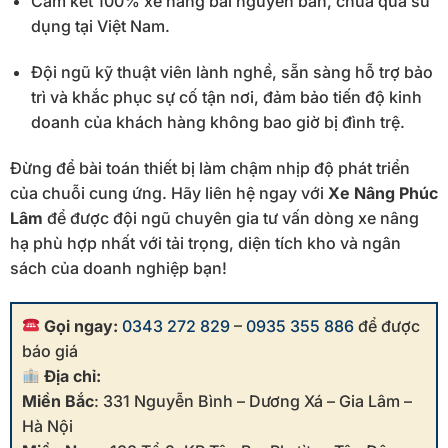
Cam kết 100% xe nâng bãi nguyên bản, chưa qua sử
dụng tại Việt Nam.
Đội ngũ kỹ thuật viên lành nghề, sẵn sàng hỗ trợ bảo
trì và khắc phục sự cố tận nơi, đảm bảo tiến độ kinh
doanh của khách hàng không bao giờ bị đình trệ.
Đừng để bài toán thiết bị làm chậm nhịp độ phát triển
của chuỗi cung ứng. Hãy liên hệ ngay với
Xe Nâng Phúc
Lâm
để được đội ngũ chuyên gia tư vấn dòng xe nâng
hạ phù hợp nhất với tải trọng, diện tích kho và ngân
sách của doanh nghiệp bạn!
Gọi ngay:
0343 272 829
–
0935 355 886
để được
báo giá
Địa chỉ:
Miền Bắc
: 331 Nguyễn Bình – Dương Xá – Gia Lâm –
Hà Nội