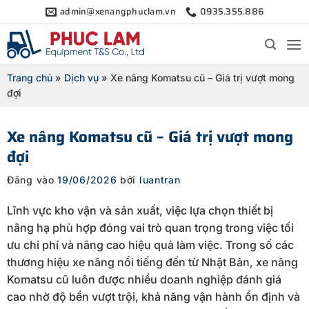
Bỏ
admin@xenangphuclam.vn
0935.355.886
qua
nội
dung
Trang chủ
»
Dịch vụ
»
Xe nâng Komatsu cũ – Giá trị vượt mong
đợi
Xe nâng Komatsu cũ – Giá trị vượt mong
đợi
Đăng vào
19/06/2026
bởi
luantran
Lĩnh vực kho vận và sản xuất, việc lựa chọn thiết bị
nâng hạ phù hợp đóng vai trò quan trọng trong việc tối
ưu chi phí và nâng cao hiệu quả làm việc. Trong số các
thương hiệu xe nâng nổi tiếng đến từ Nhật Bản, xe nâng
Komatsu cũ luôn được nhiều doanh nghiệp đánh giá
cao nhờ độ bền vượt trội, khả năng vận hành ổn định và