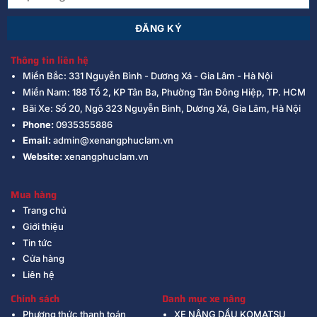
Thông tin liên hệ
Miền Bắc: 331 Nguyễn Bình - Dương Xá - Gia Lâm - Hà Nội
Miền Nam: 188 Tổ 2, KP Tân Ba, Phường Tân Đông Hiệp, TP. HCM
Bãi Xe: Số 20, Ngõ 323 Nguyễn Bình, Dương Xá, Gia Lâm, Hà Nội
Phone:
0935355886
Email:
admin@xenangphuclam.vn
Website:
xenangphuclam.vn
Mua hàng
Trang chủ
Giới thiệu
Tin tức
Cửa hàng
Liên hệ
Chính sách
Danh mục xe nâng
Phương thức thanh toán
XE NÂNG DẦU KOMATSU