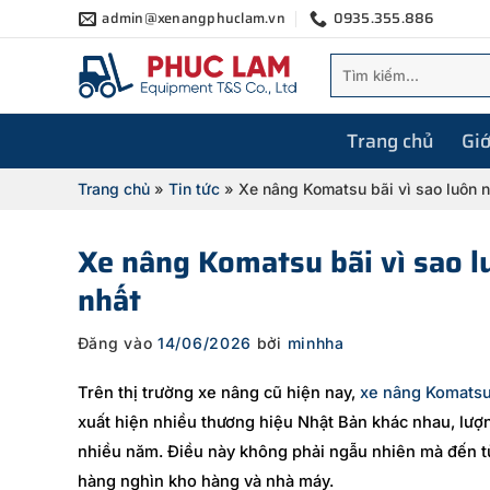
Bỏ
admin@xenangphuclam.vn
0935.355.886
qua
Tìm
nội
kiếm:
dung
Trang chủ
Giớ
Trang chủ
»
Tin tức
»
Xe nâng Komatsu bãi vì sao luôn 
Xe nâng Komatsu bãi vì sao 
nhất
Đăng vào
14/06/2026
bởi
minhha
Trên thị trường xe nâng cũ hiện nay,
xe nâng Komatsu
xuất hiện nhiều thương hiệu Nhật Bản khác nhau, lượ
nhiều năm. Điều này không phải ngẫu nhiên mà đến từ
hàng nghìn kho hàng và nhà máy.