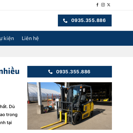
0935.355.886
sự kiện
Liên hệ
nhiều
0935.355.886
hất. Dù
cao trong
nh tại