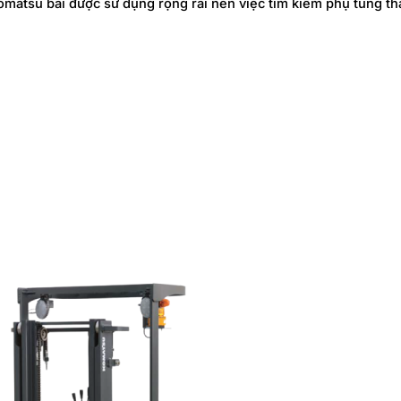
omatsu bãi được sử dụng rộng rãi nên việc tìm kiếm phụ tùng th