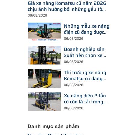
Giá xe nâng Komatsu cũ năm 2026
chịu ảnh hưởng bởi những yếu tố
nào?
06/08/2026
Những mẫu xe nâng
điện cũ đang được
tìm kiếm nhiều nhất
06/08/2026
trên thị trường hiện
Doanh nghiệp sản
nay
xuất nên chọn xe
nâng điện hay xe
06/08/2026
nâng dầu để tối ưu
Thị trường xe nâng
chi phí?
Komatsu cũ đang
thay đổi ra sao trước
06/08/2026
xu hướng đầu tư
Xe nâng điện 2 tấn
thiết bị mới?
có còn là tải trọng
được doanh nghiệp
06/08/2026
ưu tiên trong năm
2026?
Danh mục sản phẩm