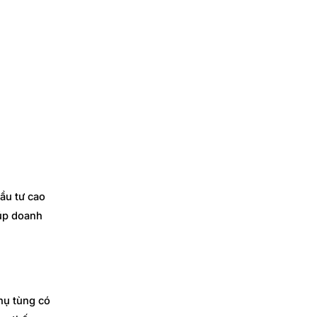
ầu tư cao
iúp doanh
hụ tùng có