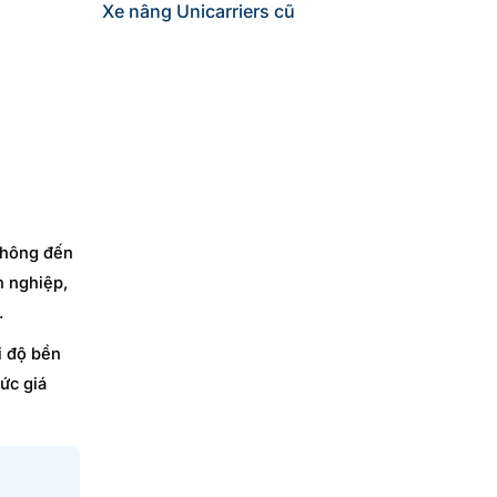
Xe nâng Unicarriers cũ
 không đến
h nghiệp,
.
i độ bền
ức giá