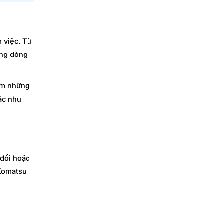
 việc. Từ
ững dòng
iếm những
ác nhu
 đổi hoặc
 Komatsu