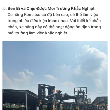
Bền
Bỉ
và
Chịu
Được
Môi
Trường
Khắc
Nghiệt
Xe
nâng
Komatsu
có
độ
bền
cao,
có
thể
làm
việc
trong
nhiều
điều
kiện
khác
nhau.
Với
thiết
kế
chắc
chắn,
xe
nâng
này
có
thể
hoạt
động
ổn
định
trong
môi
trường
làm
việc
khắc
nghiệt.