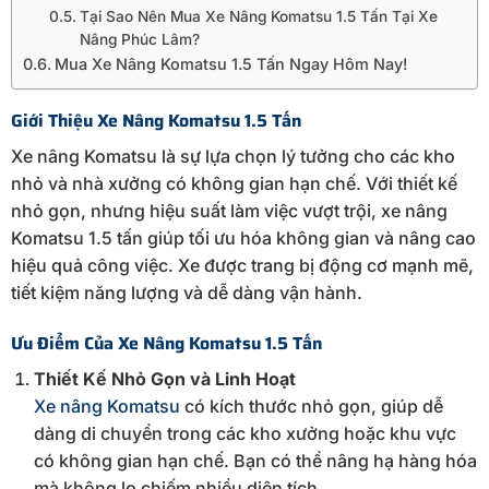
Tại Sao Nên Mua Xe Nâng Komatsu 1.5 Tấn Tại Xe
Nâng Phúc Lâm?
Mua Xe Nâng Komatsu 1.5 Tấn Ngay Hôm Nay!
Giới
Thiệu
Xe
Nâng
Komatsu
1.5
Tấn
Xe
nâng
Komatsu
là
sự
lựa
chọn
lý
tưởng
cho
các
kho
nhỏ
và
nhà
xưởng
có
không
gian
hạn
chế.
Với
thiết
kế
nhỏ
gọn,
nhưng
hiệu
suất
làm
việc
vượt
trội,
xe
nâng
Komatsu
1.5
tấn
giúp
tối
ưu
hóa
không
gian
và
nâng
cao
hiệu
quả
công
việc.
Xe
được
trang
bị
động
cơ
mạnh
mẽ,
tiết
kiệm
năng
lượng
và
dễ
dàng
vận
hành.
Ưu
Điểm
Của
Xe
Nâng
Komatsu
1.5
Tấn
Thiết
Kế
Nhỏ
Gọn
và
Linh
Hoạt
Xe
nâng
Komatsu
có
kích
thước
nhỏ
gọn,
giúp
dễ
dàng
di
chuyển
trong
các
kho
xưởng
hoặc
khu
vực
có
không
gian
hạn
chế.
Bạn
có
thể
nâng
hạ
hàng
hóa
mà
không
lo
chiếm
nhiều
diện
tích.