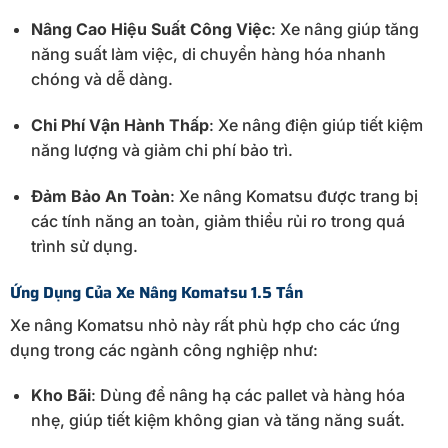
Nâng
Cao
Hiệu
Suất
Công
Việc
:
Xe
nâng
giúp
tăng
năng
suất
làm
việc,
di
chuyển
hàng
hóa
nhanh
chóng
và
dễ
dàng.
Chi
Phí
Vận
Hành
Thấp
:
Xe
nâng
điện
giúp
tiết
kiệm
năng
lượng
và
giảm
chi
phí
bảo
trì.
Đảm
Bảo
An
Toàn
:
Xe
nâng
Komatsu
được
trang
bị
các
tính
năng
an
toàn,
giảm
thiểu
rủi
ro
trong
quá
trình
sử
dụng.
Ứng
Dụng
Của
Xe
Nâng
Komatsu
1.5
Tấn
Xe
nâng
Komatsu nhỏ này
rất
phù
hợp
cho
các
ứng
dụng
trong
các
ngành
công
nghiệp
như:
Kho
Bãi
:
Dùng
để
nâng
hạ
các
pallet
và
hàng
hóa
nhẹ,
giúp
tiết
kiệm
không
gian
và
tăng
năng
suất.