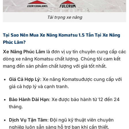
Tải trọng xe nâng
Tại
Sao
Nên
Mua
Xe
Nâng
Komatsu
1.5
Tấn
Tại
Xe
Nâng
Phúc
Lâm?
Xe
Nâng
Phúc
Lâm
là
đơn
vị
uy
tín
chuyên
cung
cấp
các
dòng
xe
nâng
Komatsu
chất
lượng.
Chúng
tôi
cam
kết
mang
đến
sản
phẩm
chất
lượng
với
giá
tốt
nhất.
Giá
Cả
Hợp
Lý
:
Xe
nâng
Komatsu
được
cung
cấp
với
giá
cả
hợp
lý
và
cạnh
tranh.
Bảo
Hành
Dài
Hạn
:
Xe
được
bảo
hành
từ
12
đến
24
tháng.
Dịch
Vụ
Tận
Tâm
:
Đội
ngũ
kỹ
thuật
viên
chuyên
nghiệp
luôn
sẵn
sàng
hỗ
trợ
bạn
khi
cần
thiết.