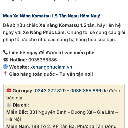
Mua
Xe
Nâng
Komatsu
1.5
Tấn
Ngay
Hôm
Nay!
Để
sở
hữu
chiếc
Xe
nâng
Komatsu
1.5
tấn
,
hãy
liên
hệ
ngay
với
Xe
Nâng
Phúc
Lâm
.
Chúng
tôi
sẽ
cung
cấp
giải
pháp
tối
ưu
cho
nhu
cầu
nâng
hạ
hàng
hóa
của
bạn.
Liên
hệ
ngay
để
được
tư
vấn
miễn
phí
:
☎
Hotline
:
0935355886
Website
:
xenangphuclam.
vn
Giao
hàng
toàn
quốc –
Tư
vấn
tận
nơi!
Gọi ngay:
0343 272 829
–
0935 355 886
để được
báo giá
Địa chỉ:
Miền Bắc
: 331 Nguyễn Bình – Dương Xá – Gia Lâm –
Hà Nội
Miền Nam
: 188 Tổ 2, KP Tân Ba, Phường Tân Đông