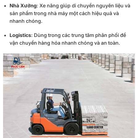
Nhà
Xưởng
:
Xe
nâng
giúp
di
chuyển
nguyên
liệu
và
sản
phẩm
trong
nhà
máy
một
cách
hiệu
quả
và
nhanh
chóng.
Logistics
:
Dùng
trong
các
trung
tâm
phân
phối
để
vận
chuyển
hàng
hóa
nhanh
chóng
và
an
toàn.