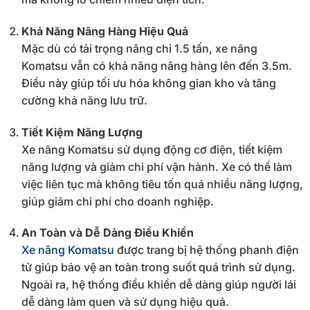
Khả
Năng
Nâng
Hàng
Hiệu
Quả
Mặc
dù
có
tải
trọng
nâng
chỉ
1.5
tấn,
xe
nâng
Komatsu
vẫn
có
khả
năng
nâng
hàng
lên
đến
3.5m.
Điều
này
giúp
tối
ưu
hóa
không
gian
kho
và
tăng
cường
khả
năng
lưu
trữ.
Tiết
Kiệm
Năng
Lượng
Xe
nâng
Komatsu
sử
dụng
động
cơ
điện,
tiết
kiệm
năng
lượng
và
giảm
chi
phí
vận
hành.
Xe
có
thể
làm
việc
liên
tục
mà
không
tiêu
tốn
quá
nhiều
năng
lượng,
giúp
giảm
chi
phí
cho
doanh
nghiệp.
An
Toàn
và
Dễ
Dàng
Điều
Khiển
Xe
nâng
Komatsu
được
trang
bị
hệ
thống
phanh
điện
tử
giúp
bảo
vệ
an
toàn
trong
suốt
quá
trình
sử
dụng.
Ngoài
ra,
hệ
thống
điều
khiển
dễ
dàng
giúp
người
lái
dễ
dàng
làm
quen
và
sử
dụng
hiệu
quả.