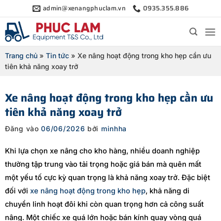
Bỏ
admin@xenangphuclam.vn
0935.355.886
qua
nội
dung
Trang chủ
»
Tin tức
»
Xe nâng hoạt động trong kho hẹp cần ưu
tiên khả năng xoay trở
Xe nâng hoạt động trong kho hẹp cần ưu
tiên khả năng xoay trở
Đăng vào
06/06/2026
bởi
minhha
Khi lựa chọn xe nâng cho kho hàng, nhiều doanh nghiệp
thường tập trung vào tải trọng hoặc giá bán mà quên mất
một yếu tố cực kỳ quan trọng là khả năng xoay trở. Đặc biệt
đối với
xe nâng hoạt động trong kho hẹp
, khả năng di
chuyển linh hoạt đôi khi còn quan trọng hơn cả công suất
nâng. Một chiếc xe quá lớn hoặc bán kính quay vòng quá