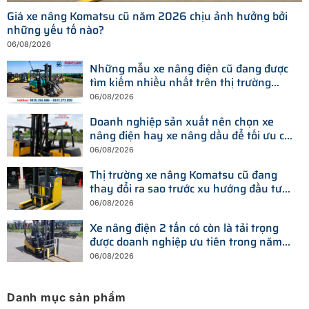
Giá xe nâng Komatsu cũ năm 2026 chịu ảnh hưởng bởi
những yếu tố nào?
06/08/2026
Những mẫu xe nâng điện cũ đang được
tìm kiếm nhiều nhất trên thị trường
hiện nay
06/08/2026
Doanh nghiệp sản xuất nên chọn xe
nâng điện hay xe nâng dầu để tối ưu chi
phí?
06/08/2026
Thị trường xe nâng Komatsu cũ đang
thay đổi ra sao trước xu hướng đầu tư
thiết bị mới?
06/08/2026
Xe nâng điện 2 tấn có còn là tải trọng
được doanh nghiệp ưu tiên trong năm
2026?
06/08/2026
Danh mục sản phẩm