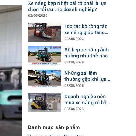
Xe nâng kẹp Nhật bãi có phải là lựa
chọn tối ưu cho doanh nghiệp?
03/08/2026
Top các bộ công tác
xe nâng giúp tăng
năng suất bốc xếp
03/08/2026
trong kho
Bộ kẹp xe nâng ảnh
hưởng như thế nào
đến khả năng nâng
03/08/2026
tải?
Những sai lầm
thường gặp khi lựa
chọn bộ kẹp xe nâng
03/08/2026
Doanh nghiệp nên
mua xe nâng có bộ
kẹp gắn sẵn hay lắp
03/08/2026
mới sau này?
Danh mục sản phẩm