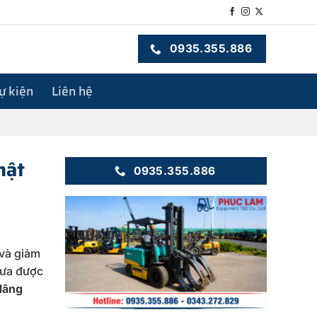
0935.355.886
sự kiện
Liên hệ
hật
0935.355.886
 và giảm
hưa được
Nâng