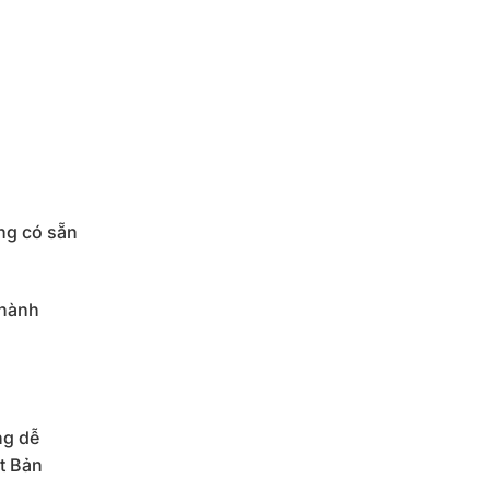
ng có sẵn
thành
ng dễ
ật Bản