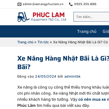
Bỏ
admin@xenangphuclam.vn
0935.355.886
qua
Tìm
nội
kiếm:
dung
Trang chủ
Giớ
Trang chủ
»
Tin tức
»
Xe Nâng Hàng Nhật Bãi Là Gì? Có
Xe Nâng Hàng Nhật Bãi Là Gì
Bãi?
Đăng vào
24/05/2024
bởi
adminlbk
Xe nâng là công cụ công thể thiếu trong khâu lu
chi phí nhân công. Xe nâng Nhật mới thì chất lượ
nhiều khách hàng tin tưởng. Vậy
có nên mua xe n
Phúc Lâm
tìm hiểu qua bài viết sau đây.