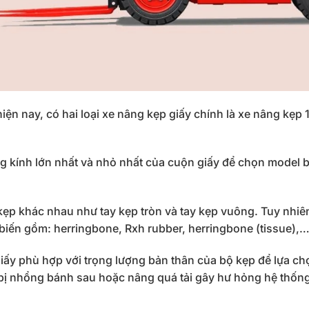
hiện nay, có hai loại xe nâng kẹp giấy chính là xe nâng kẹp 
g kính lớn nhất và nhỏ nhất của cuộn giấy để chọn model 
kẹp khác nhau như tay kẹp tròn và tay kẹp vuông. Tuy nhiê
ổ biến gồm: herringbone, Rxh rubber, herringbone (tissue),
giấy phù hợp với trọng lượng bản thân của bộ kẹp để lựa c
 bị nhổng bánh sau hoặc nâng quá tải gây hư hỏng hệ thốn