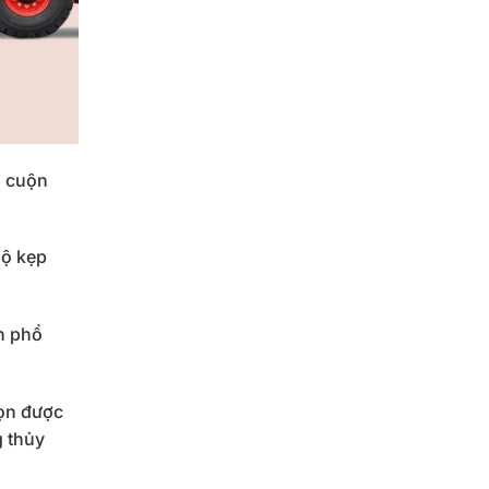
1 cuộn
bộ kẹp
n phổ
…
họn được
g thủy