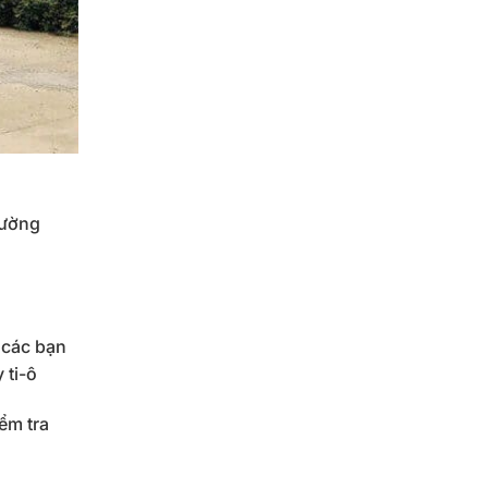
đường
 các bạn
 ti-ô
ểm tra