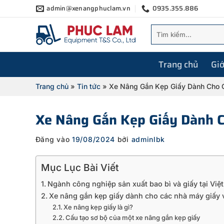
Bỏ
admin@xenangphuclam.vn
0935.355.886
qua
Tìm
nội
kiếm:
dung
Trang chủ
Giớ
Trang chủ
»
Tin tức
»
Xe Nâng Gắn Kẹp Giấy Dành Cho 
Xe Nâng Gắn Kẹp Giấy Dành C
Đăng vào
19/08/2024
bởi
adminlbk
Mục Lục Bài Viết
Ngành công nghiệp sản xuất bao bì và giấy tại Việ
Xe nâng gắn kẹp giấy dành cho các nhà máy giấy 
Xe nâng kẹp giấy là gì?
Cấu tạo sơ bộ của một xe nâng gắn kẹp giấy