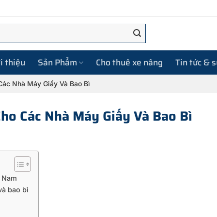
i thiệu
Sản Phẩm
Cho thuê xe nâng
Tin tức & 
Các Nhà Máy Giấy Và Bao Bì
ho Các Nhà Máy Giấy Và Bao Bì
t Nam
và bao bì