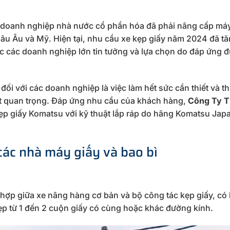
và doanh nghiệp nhà nước cổ phần hóa đã phải nâng cấp má
âu Âu và Mỹ. Hiện tại, nhu cầu xe kẹp giấy năm 2024 đã tă
 các doanh nghiệp lớn tin tưởng và lựa chọn do đáp ứng đ
đối với các doanh nghiệp là việc làm hết sức cần thiết và th
rất quan trọng. Đáp ứng nhu cầu của khách hàng,
Công Ty 
p giấy Komatsu với kỹ thuật lắp ráp do hãng Komatsu Japa
các nhà máy giấy và bao bì
t hợp giữa xe nâng hàng cơ bản và bộ công tác kẹp giấy, có
kẹp từ 1 đến 2 cuộn giấy có cùng hoặc khác đường kính.