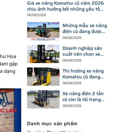
Giá xe nâng Komatsu cũ năm 2026
chịu ảnh hưởng bởi những yếu tố
nào?
06/08/2026
Những mẫu xe nâng
điện cũ đang được
tìm kiếm nhiều nhất
06/08/2026
trên thị trường hiện
Doanh nghiệp sản
nay
xuất nên chọn xe
 như Hoa
nâng điện hay xe
06/08/2026
 Nam gặp
nâng dầu để tối ưu
Thị trường xe nâng
chi phí?
đa dạng
Komatsu cũ đang
thay đổi ra sao trước
06/08/2026
xu hướng đầu tư
Xe nâng điện 2 tấn
thiết bị mới?
có còn là tải trọng
được doanh nghiệp
06/08/2026
ưu tiên trong năm
2026?
Danh mục sản phẩm