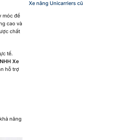
Xe nâng Unicarriers cũ
y móc để
ng cao và
ược chất
ực tế.
TNHH Xe
n hỗ trợ
 khả năng