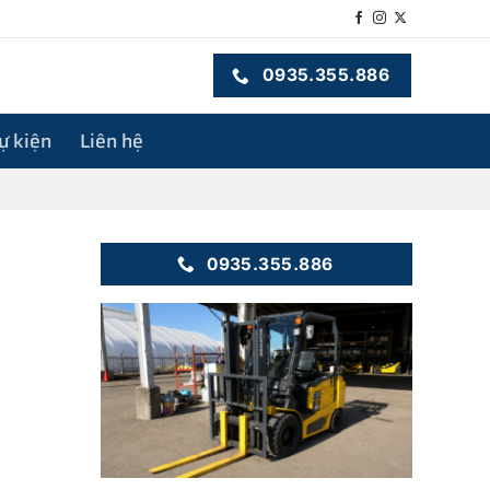
0935.355.886
sự kiện
Liên hệ
0935.355.886