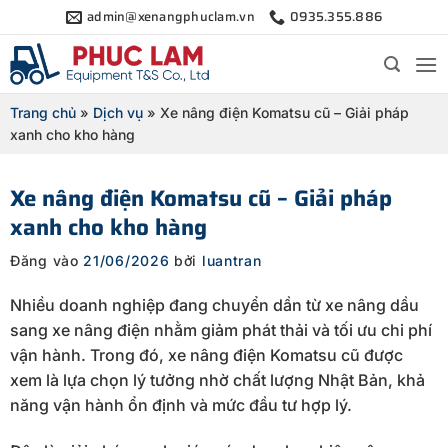
Bỏ
admin@xenangphuclam.vn
0935.355.886
qua
nội
dung
Trang chủ
»
Dịch vụ
»
Xe nâng điện Komatsu cũ – Giải pháp
xanh cho kho hàng
Xe nâng điện Komatsu cũ – Giải pháp
xanh cho kho hàng
Đăng vào
21/06/2026
bởi
luantran
Nhiều doanh nghiệp đang chuyển dần từ xe nâng dầu
sang xe nâng điện nhằm giảm phát thải và tối ưu chi phí
vận hành. Trong đó, xe nâng điện Komatsu cũ được
xem là lựa chọn lý tưởng nhờ chất lượng Nhật Bản, khả
năng vận hành ổn định và mức đầu tư hợp lý.