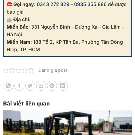
Gọi ngay:
0343 272 829
–
0935 355 886
để được
báo giá
Địa chỉ:
Miền Bắc
: 331 Nguyễn Bình – Dương Xá – Gia Lâm –
Hà Nội
Miền Nam
: 188 Tổ 2, KP Tân Ba, Phường Tân Đông
Hiệp, TP. HCM
Đánh giá post
Bài viết liên quan