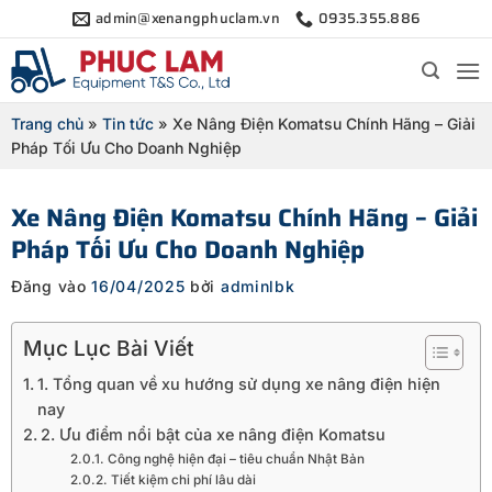
Bỏ
admin@xenangphuclam.vn
0935.355.886
qua
nội
dung
Trang chủ
»
Tin tức
»
Xe Nâng Điện Komatsu Chính Hãng – Giải
Pháp Tối Ưu Cho Doanh Nghiệp
Xe Nâng Điện Komatsu Chính Hãng – Giải
Pháp Tối Ưu Cho Doanh Nghiệp
Đăng vào
16/04/2025
bởi
adminlbk
Mục Lục Bài Viết
1. Tổng quan về xu hướng sử dụng xe nâng điện hiện
nay
2. Ưu điểm nổi bật của xe nâng điện Komatsu
Công nghệ hiện đại – tiêu chuẩn Nhật Bản
Tiết kiệm chi phí lâu dài