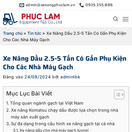
Bỏ
admin@xenangphuclam.vn
0935.355.886
qua
nội
dung
Trang chủ
»
Tin tức
»
Xe Nâng Dầu 2.5-5 Tấn Có Gắn Phụ Kiện
Cho Các Nhà Máy Gạch
Xe Nâng Dầu 2.5-5 Tấn Có Gắn Phụ Kiện
Cho Các Nhà Máy Gạch
Đăng vào
24/08/2024
bởi
adminlbk
Mục Lục Bài Viết
Tổng quan ngành gạch tại Việt Nam
Xe nâng Komatsu chạy dầu được lựa chọn trong nhà
máy sản xuất gạch
Sự đa dạng trong cấu hình xe nâng gạch tại cá nhà
Xe nâng dầu cho nhà máy gạch tuynel