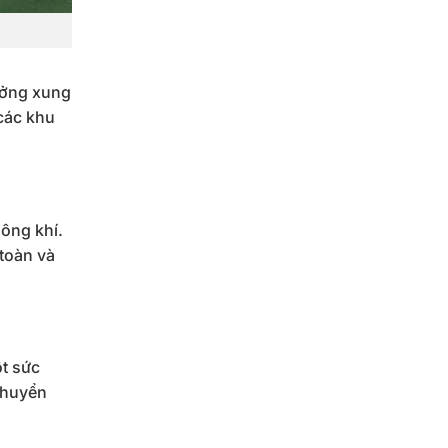
ưởng xung
các khu
ông khí.
 toàn và
t sức
chuyển