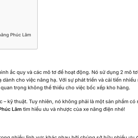
 nâng Phúc Lâm
bình ắc quy và các mô tơ để hoạt động. Nó sử dụng 2 mô tơ,
dành cho việc nâng hạ. Với sự phát triển và cải tiến nhiề
ị quan trọng không thể thiếu cho việc bốc xếp kho hàng.
c – kỹ thuật. Tuy nhiên, nó không phải là một sản phẩm có
Phúc Lâm
tìm hiểu ưu và nhược của xe nâng điện nhé!
rong nhiều lĩnh vực khác nhau bởi chúng sở hữu nhiều ưu 