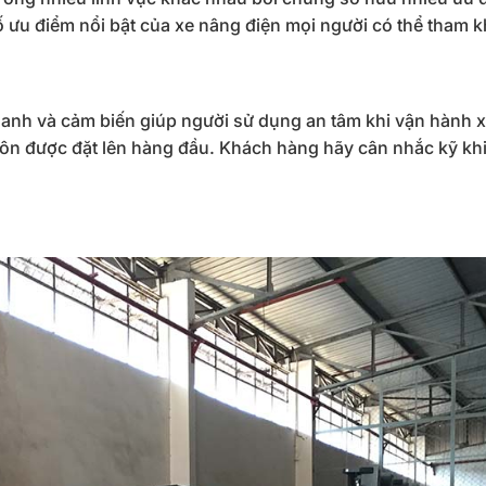
số ưu điểm nổi bật của xe nâng điện mọi người có thể tham 
hanh và cảm biến giúp người sử dụng an tâm khi vận hành x
uôn được đặt lên hàng đầu. Khách hàng hãy cân nhắc kỹ kh