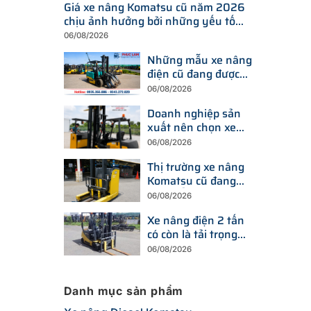
Giá xe nâng Komatsu cũ năm 2026
chịu ảnh hưởng bởi những yếu tố
nào?
06/08/2026
Những mẫu xe nâng
điện cũ đang được
tìm kiếm nhiều nhất
06/08/2026
trên thị trường hiện
Doanh nghiệp sản
nay
xuất nên chọn xe
nâng điện hay xe
06/08/2026
nâng dầu để tối ưu
Thị trường xe nâng
chi phí?
Komatsu cũ đang
thay đổi ra sao trước
06/08/2026
xu hướng đầu tư
Xe nâng điện 2 tấn
thiết bị mới?
có còn là tải trọng
được doanh nghiệp
06/08/2026
ưu tiên trong năm
2026?
Danh mục sản phẩm