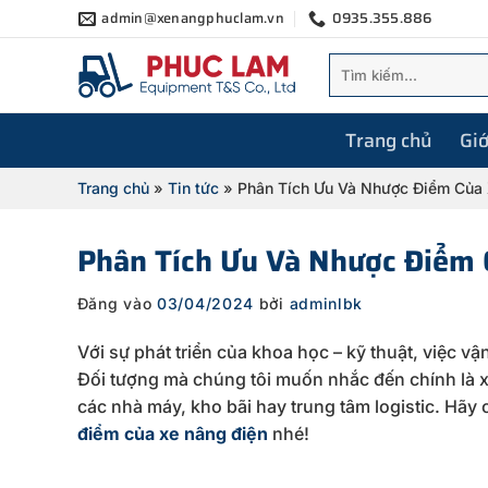
Bỏ
admin@xenangphuclam.vn
0935.355.886
qua
Tìm
nội
kiếm:
dung
Trang chủ
Giớ
Trang chủ
»
Tin tức
»
Phân Tích Ưu Và Nhược Điểm Của 
Phân Tích Ưu Và Nhược Điểm 
Đăng vào
03/04/2024
bởi
adminlbk
Với sự phát triển của khoa học – kỹ thuật, việc 
Đối tượng mà chúng tôi muốn nhắc đến chính là 
các nhà máy, kho bãi hay trung tâm logistic. Hãy
điểm của xe nâng điện
nhé!