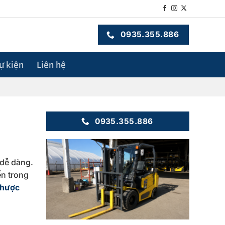
0935.355.886
sự kiện
Liên hệ
0935.355.886
 dễ dàng.
ến trong
nhược