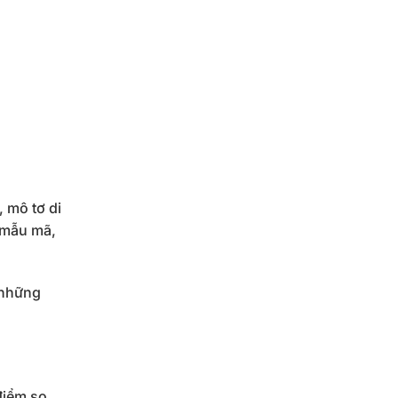
 mô tơ di
u mẫu mã,
 những
điểm so