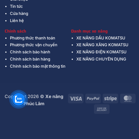
Tin tức
Cửa hàng
Liên hệ
Chính sách
Danh mục xe nâng
Phương thức thanh toán
XE NÂNG DẦU KOMATSU
Phương thức vận chuyển
XE NÂNG XĂNG KOMATSU
Chính sách bảo hành
XE NÂNG ĐIỆN KOMATSU
Chính sách bán hàng
XE NÂNG CHUYÊN DỤNG
Chính sách bảo mật thông tin
Copyright 2026 ©
Xe nâng
Visa
PayPal
Stripe
Ma
Phúc Lâm
Cash
On
Delivery