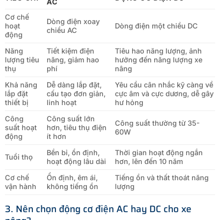
AC
Cơ chế
Dòng điện xoay
hoạt
Dòng điện một chiều DC
chiều AC
động
Năng
Tiết kiệm điện
Tiêu hao năng lượng, ảnh
lượng tiêu
năng, giảm hao
hưởng đến năng lượng xe
thụ
phí
nâng
Khả năng
Dễ dàng lắp đặt,
Yêu cầu cân nhắc kỹ càng về
lắp đặt
cấu tạo đơn giản,
cực âm và cực dương, dễ gây
thiết bị
linh hoạt
hư hỏng
Công
Công suất lớn
Công suất thường từ 35-
suất hoạt
hơn, tiêu thụ điện
60W
động
ít hơn
Bền bỉ, ổn định,
Thời gian hoạt động ngắn
Tuổi thọ
hoạt động lâu dài
hơn, lên đến 10 năm
Cơ chế
Ổn định, êm ái,
Tiếng ồn và thất thoát năng
vận hành
không tiếng ồn
lượng
3. Nên chọn động cơ điện AC hay DC cho xe