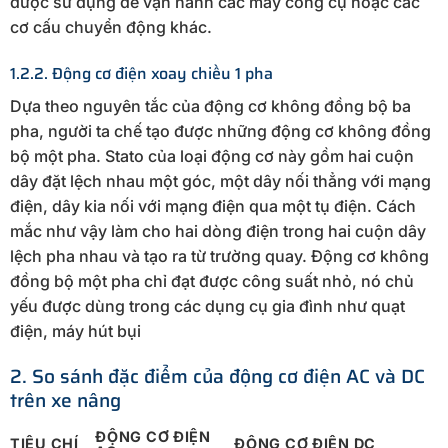
được sử dụng để vận hành các máy công cụ hoặc các
cơ cấu chuyển động khác.
1.2.2. Động cơ điện xoay chiều 1 pha
Dựa theo nguyên tắc của động cơ không đồng bộ ba
pha, người ta chế tạo được những động cơ không đồng
bộ một pha. Stato của loại động cơ này gồm hai cuộn
dây đặt lệch nhau một góc, một dây nối thẳng với mạng
điện, dây kia nối với mạng điện qua một tụ điện. Cách
mắc như vậy làm cho hai dòng điện trong hai cuộn dây
lệch pha nhau và tạo ra từ trường quay. Động cơ không
đồng bộ một pha chỉ đạt được công suất nhỏ, nó chủ
yếu được dùng trong các dụng cụ gia đình như quạt
điện, máy hút bụi
2. So sánh đặc điểm của động cơ điện AC và DC
trên xe nâng
ĐỘNG CƠ ĐIỆN
TIÊU CHÍ
ĐỘNG CƠ ĐIỆN DC