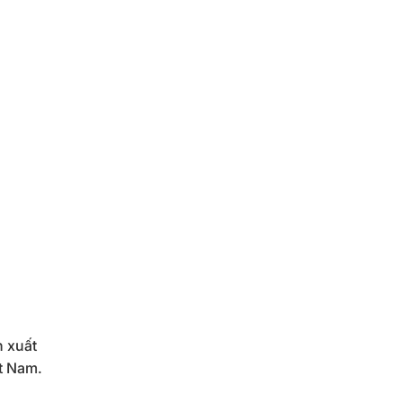
n xuất
ệt Nam.