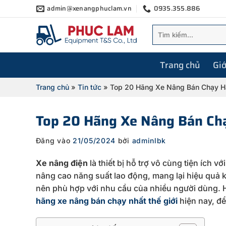
Bỏ
admin@xenangphuclam.vn
0935.355.886
qua
Tìm
nội
kiếm:
dung
Trang chủ
Giớ
Trang chủ
»
Tin tức
»
Top 20 Hãng Xe Nâng Bán Chạy H
Top 20 Hãng Xe Nâng Bán Chạ
Đăng vào
21/05/2024
bởi
adminlbk
Xe nâng điện
là thiết bị hỗ trợ vô cùng tiện ích 
nâng cao năng suất lao động, mang lại hiệu quả ki
nên phù hợp với nhu cầu của nhiều người dùng.
hãng xe nâng bán chạy nhất thế giới
hiện nay, để