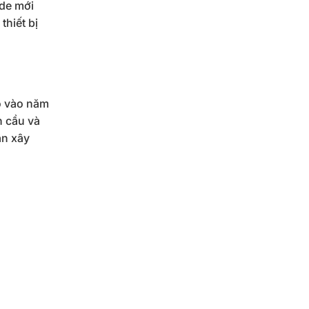
nde mới
thiết bị
ọ vào năm
n cầu và
ân xây