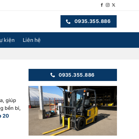
0935.355.886
sự kiện
Liên hệ
0935.355.886
a, giúp
g bền bỉ,
p 20