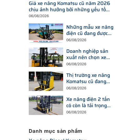
Giá xe nâng Komatsu cũ năm 2026
chịu ảnh hưởng bởi những yếu tố
nào?
06/08/2026
Những mẫu xe nâng
điện cũ đang được
tìm kiếm nhiều nhất
06/08/2026
trên thị trường hiện
Doanh nghiệp sản
nay
xuất nên chọn xe
nâng điện hay xe
06/08/2026
nâng dầu để tối ưu
Thị trường xe nâng
chi phí?
Komatsu cũ đang
thay đổi ra sao trước
06/08/2026
xu hướng đầu tư
Xe nâng điện 2 tấn
thiết bị mới?
có còn là tải trọng
được doanh nghiệp
06/08/2026
ưu tiên trong năm
2026?
Danh mục sản phẩm