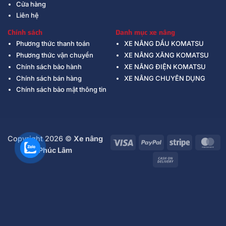
Cửa hàng
Liên hệ
Chính sách
Danh mục xe nâng
Phương thức thanh toán
XE NÂNG DẦU KOMATSU
Phương thức vận chuyển
XE NÂNG XĂNG KOMATSU
Chính sách bảo hành
XE NÂNG ĐIỆN KOMATSU
Chính sách bán hàng
XE NÂNG CHUYÊN DỤNG
Chính sách bảo mật thông tin
Copyright 2026 ©
Xe nâng
Visa
PayPal
Stripe
Ma
Phúc Lâm
Cash
On
Delivery