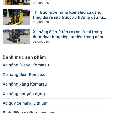
phí?
06/08/2026
Thị trường xe nâng Komatsu cũ đang
thay đổi ra sao trước xu hướng đầu tư
thiết bị mới?
06/08/2026
Xe nâng điện 2 tấn có còn là tải trọng
được doanh nghiệp ưu tiên trong năm
2026?
06/08/2026
Danh mục sản phẩm
Xe nâng Diesel Komatsu
Xe nâng điện Komatsu
Xe nâng xăng Komatsu
Xe nâng chuyên dụng
Ác quy xe nâng Lithium
Bình điện xe nâng, máy nạp