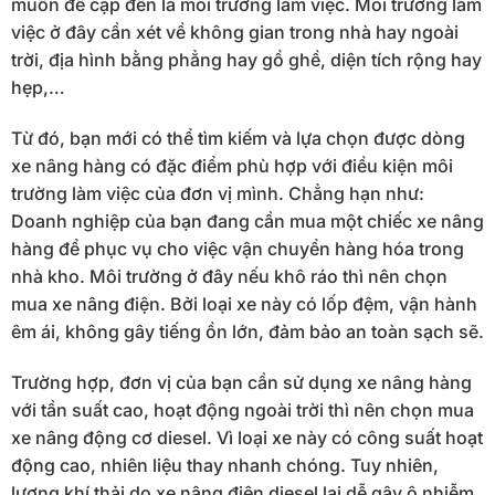
muốn đề cập đến là môi trường làm việc. Môi trường làm
việc ở đây cần xét về không gian trong nhà hay ngoài
trời, địa hình bằng phẳng hay gồ ghề, diện tích rộng hay
hẹp,…
Từ đó, bạn mới có thể tìm kiếm và lựa chọn được dòng
xe nâng hàng có đặc điểm phù hợp với điều kiện môi
trường làm việc của đơn vị mình. Chẳng hạn như:
Doanh nghiệp của bạn đang cần mua một chiếc xe nâng
hàng để phục vụ cho việc vận chuyển hàng hóa trong
nhà kho. Môi trường ở đây nếu khô ráo thì nên chọn
mua xe nâng điện. Bởi loại xe này có lốp đệm, vận hành
êm ái, không gây tiếng ồn lớn, đảm bảo an toàn sạch sẽ.
Trường hợp, đơn vị của bạn cần sử dụng xe nâng hàng
với tần suất cao, hoạt động ngoài trời thì nên chọn mua
xe nâng động cơ diesel. Vì loại xe này có công suất hoạt
động cao, nhiên liệu thay nhanh chóng. Tuy nhiên,
lượng khí thải do xe nâng điện diesel lại dễ gây ô nhiễm,