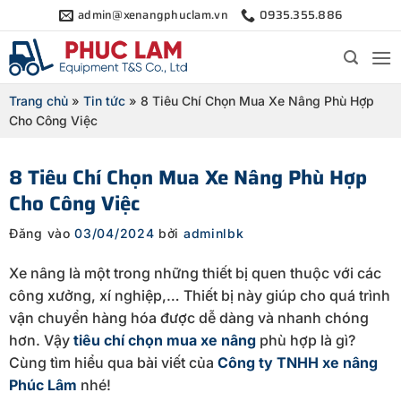
Bỏ
admin@xenangphuclam.vn
0935.355.886
qua
nội
dung
Trang chủ
»
Tin tức
»
8 Tiêu Chí Chọn Mua Xe Nâng Phù Hợp
Cho Công Việc
8 Tiêu Chí Chọn Mua Xe Nâng Phù Hợp
Cho Công Việc
Đăng vào
03/04/2024
bởi
adminlbk
Xe nâng là một trong những thiết bị quen thuộc với các
công xưởng, xí nghiệp,… Thiết bị này giúp cho quá trình
vận chuyển hàng hóa được dễ dàng và nhanh chóng
hơn. Vậy
tiêu chí chọn mua xe nâng
phù hợp là gì?
Cùng tìm hiểu qua bài viết của
Công ty TNHH xe nâng
Phúc Lâm
nhé!