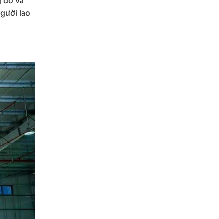
g do va
người lao