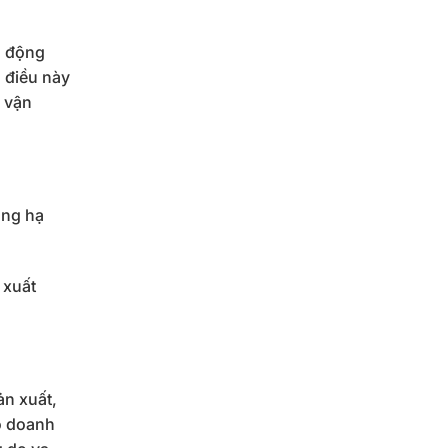
o động
ì điều này
h vận
âng hạ
 xuất
ản xuất,
o doanh