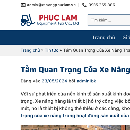
Bỏ
admin@xenangphuclam.vn
0935.355.886
qua
Tìm
nội
kiếm:
dung
Trang chủ
Giớ
Trang chủ
»
Tin tức
»
Tầm Quan Trọng Của Xe Nâng Tro
Tầm Quan Trọng Của Xe Nâng
Đăng vào
23/05/2024
bởi
adminlbk
Với sự phát triển của nền kinh tế sản xuất kinh d
trọng. Xe nâng hàng là thiết bị hỗ trợ công việc 
mét, nó là thiết bị không thể thiếu ở các cảng, k
trọng của xe nâng trong hoạt động sản xuất củ