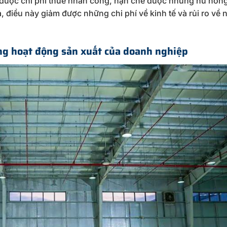
 được chi phí thuê nhân công, hạn chế được những hư hỏn
 điều này giảm được những chi phí về kinh tế và rủi ro về 
ng hoạt động sản xuất của doanh nghiệp