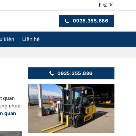
0935.355.886
sự kiện
Liên hệ
0935.355.886
ất quan
hàng chục
m quan