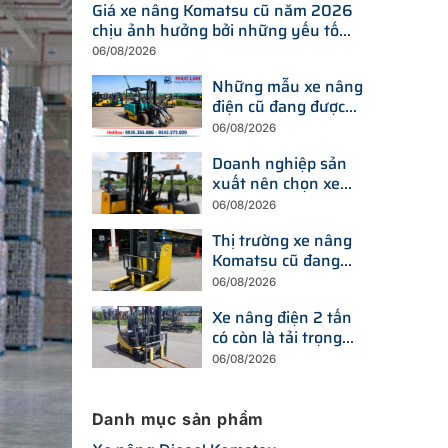
Giá xe nâng Komatsu cũ năm 2026
chịu ảnh hưởng bởi những yếu tố
nào?
06/08/2026
Những mẫu xe nâng
điện cũ đang được
tìm kiếm nhiều nhất
06/08/2026
trên thị trường hiện
Doanh nghiệp sản
nay
xuất nên chọn xe
nâng điện hay xe
06/08/2026
nâng dầu để tối ưu
Thị trường xe nâng
chi phí?
Komatsu cũ đang
thay đổi ra sao trước
06/08/2026
xu hướng đầu tư
Xe nâng điện 2 tấn
thiết bị mới?
có còn là tải trọng
được doanh nghiệp
06/08/2026
ưu tiên trong năm
2026?
Danh mục sản phẩm