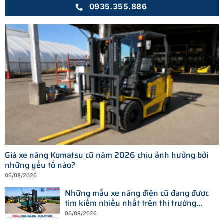
0935.355.886
Giá xe nâng Komatsu cũ năm 2026 chịu ảnh hưởng bởi
những yếu tố nào?
06/08/2026
Những mẫu xe nâng điện cũ đang được
tìm kiếm nhiều nhất trên thị trường
hiện nay
06/08/2026