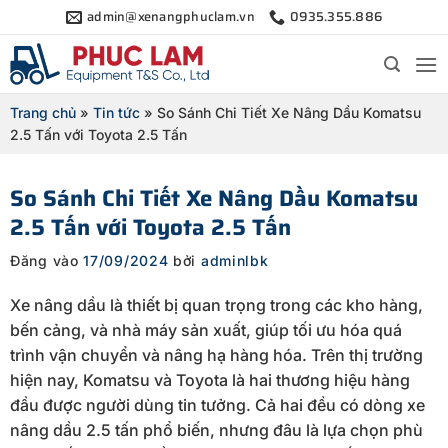
Bỏ
admin@xenangphuclam.vn
0935.355.886
qua
nội
dung
Trang chủ
»
Tin tức
»
So Sánh Chi Tiết Xe Nâng Dầu Komatsu
2.5 Tấn với Toyota 2.5 Tấn
So Sánh Chi Tiết Xe Nâng Dầu Komatsu
2.5 Tấn với Toyota 2.5 Tấn
Đăng vào
17/09/2024
bởi
adminlbk
Xe nâng dầu là thiết bị quan trọng trong các kho hàng,
bến cảng, và nhà máy sản xuất, giúp tối ưu hóa quá
trình vận chuyển và nâng hạ hàng hóa. Trên thị trường
hiện nay, Komatsu và Toyota là hai thương hiệu hàng
đầu được người dùng tin tưởng. Cả hai đều có dòng xe
nâng dầu 2.5 tấn phổ biến, nhưng đâu là lựa chọn phù