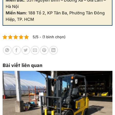
Miền Bắc
: 331 Nguyễn Bình – Dương Xá – Gia Lâm –
Hà Nội
Miền Nam
: 188 Tổ 2, KP Tân Ba, Phường Tân Đông
Hiệp, TP. HCM
5/5 - (1 bình chọn)
Bài viết liên quan