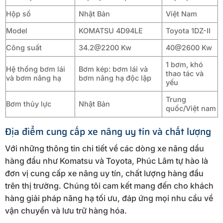
Hộp số
Nhật Bản
Việt Nam
Model
KOMATSU 4D94LE
Toyota 1DZ-II
Công suất
34.2@2200 Kw
40@2600 Kw
1 bơm, khó
Hệ thống bơm lái
Bơm kép: bơm lái và
thao tác và
và bơm nâng hạ
bơm nâng hạ độc lập
yếu
Trung
Bơm thủy lực
Nhật Bản
quốc/Việt nam
Địa điểm cung cấp xe nâng uy tín và chất lượng
Với những thông tin chi tiết về các dòng xe nâng dầu
hàng đầu như Komatsu và Toyota, Phúc Lâm tự hào là
đơn vị cung cấp xe nâng uy tín, chất lượng hàng đầu
trên thị trường. Chúng tôi cam kết mang đến cho khách
hàng giải pháp nâng hạ tối ưu, đáp ứng mọi nhu cầu về
vận chuyển và lưu trữ hàng hóa.