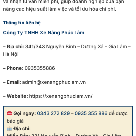
và nhận tư vấn miễn phí, giúp doanh nghiệp của bạn
nâng cao hiệu suất làm việc và tối ưu hóa chi phí.
Thông tin liên hệ
Công Ty TNHH Xe Nâng Phúc Lâm
– Địa chỉ:
341/343 Nguyễn Bình – Dương Xá – Gia Lâm –
Hà Nội
– Phone:
0935355886
– Email:
admin@xenangphuclam.vn
– Website:
https://xenangphuclam.vn/
Gọi ngay:
0343 272 829
–
0935 355 886
để được
báo giá
Địa chỉ: