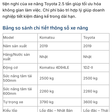
tiện nghi của xe nâng Toyota 2.5 tấn giúp tối ưu hóa
không gian làm việc. Chi phí bảo trì hợp lý giúp doanh
nghiệp tiết kiệm đáng kể trong dài hạn.
Bảng so sánh chi tiết thông số xe nâng
Model
Komatsu
Toyota
Năm sản xuất
2019
2019
Hãng/Nước sản
Nhật
Nhật
xuất
Động cơ
Komatsu 4D94LE
1DZ-II
Sức nâng tâm tải
2500 kg
2500 kg
500mm
Sức nâng tâm tải
2260 kg
2260 kg
600mm
Tự trọng xe
3790 kg
3600 kg
Kiểu lốp
Lốp đặc – Nhật Bản
Lốp đặc – Thái