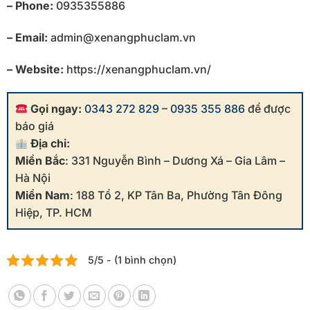
– Phone:
0935355886
– Email:
admin@xenangphuclam.vn
– Website:
https://xenangphuclam.vn/
Gọi ngay:
0343 272 829
–
0935 355 886
để được
báo giá
Địa chỉ:
Miền Bắc
: 331 Nguyễn Bình – Dương Xá – Gia Lâm –
Hà Nội
Miền Nam
: 188 Tổ 2, KP Tân Ba, Phường Tân Đông
Hiệp, TP. HCM
5/5 - (1 bình chọn)