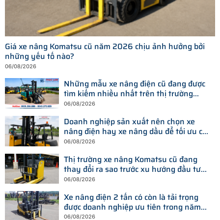
Giá xe nâng Komatsu cũ năm 2026 chịu ảnh hưởng bởi
những yếu tố nào?
06/08/2026
Những mẫu xe nâng điện cũ đang được
tìm kiếm nhiều nhất trên thị trường
hiện nay
06/08/2026
Doanh nghiệp sản xuất nên chọn xe
nâng điện hay xe nâng dầu để tối ưu chi
phí?
06/08/2026
Thị trường xe nâng Komatsu cũ đang
thay đổi ra sao trước xu hướng đầu tư
thiết bị mới?
06/08/2026
Xe nâng điện 2 tấn có còn là tải trọng
được doanh nghiệp ưu tiên trong năm
2026?
06/08/2026