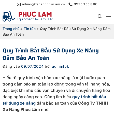
Bỏ
admin@xenangphuclam.vn
0935.355.886
qua
nội
dung
Trang chủ
»
Tin tức
»
Quy Trình Bắt Đầu Sử Dụng Xe Nâng Đảm
Bảo An Toàn
Quy Trình Bắt Đầu Sử Dụng Xe Nâng
Đảm Bảo An Toàn
Đăng vào
09/07/2024
bởi
adminlbk
Hiểu rõ quy trình vận hành xe nâng là một bước quan
trọng đảm bảo an toàn lao động trong vận tải hàng hóa,
đặc biệt khi nhu cầu vận chuyển và di chuyển hàng hóa
đang ngày càng cao. Cùng tìm hiểu
quy trình bắt đầu
sử dụng xe nâng
đảm bảo an toàn của
Công Ty TNHH
Xe Nâng Phúc Lâm
nhé!