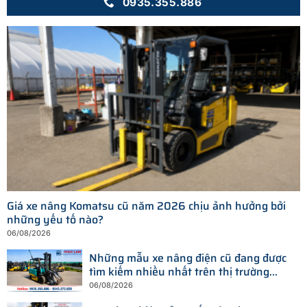
0935.355.886
Giá xe nâng Komatsu cũ năm 2026 chịu ảnh hưởng bởi
những yếu tố nào?
06/08/2026
Những mẫu xe nâng điện cũ đang được
tìm kiếm nhiều nhất trên thị trường
hiện nay
06/08/2026