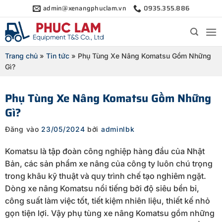
Bỏ
admin@xenangphuclam.vn
0935.355.886
qua
nội
dung
Trang chủ
»
Tin tức
»
Phụ Tùng Xe Nâng Komatsu Gồm Những
Gì?
Phụ Tùng Xe Nâng Komatsu Gồm Những
Gì?
Đăng vào
23/05/2024
bởi
adminlbk
Komatsu là tập đoàn công nghiệp hàng đầu của Nhật
Bản, các sản phẩm xe nâng của công ty luôn chú trọng
trong khâu kỹ thuật và quy trình chế tạo nghiêm ngặt.
Dòng xe nâng Komatsu nổi tiếng bởi độ siêu bền bỉ,
công suất làm việc tốt, tiết kiệm nhiên liệu, thiết kế nhỏ
gọn tiện lợi. Vậy phụ tùng xe nâng Komatsu gồm những