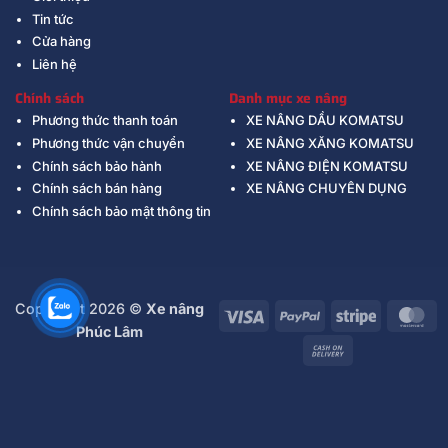
Tin tức
Cửa hàng
Liên hệ
Chính sách
Danh mục xe nâng
Phương thức thanh toán
XE NÂNG DẦU KOMATSU
Phương thức vận chuyển
XE NÂNG XĂNG KOMATSU
Chính sách bảo hành
XE NÂNG ĐIỆN KOMATSU
Chính sách bán hàng
XE NÂNG CHUYÊN DỤNG
Chính sách bảo mật thông tin
Copyright 2026 ©
Xe nâng
Visa
PayPal
Stripe
Ma
Phúc Lâm
Cash
On
Delivery