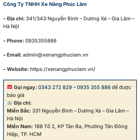
Công Ty TNHH Xe Nâng Phúc Lâm
– Địa chỉ:
341/343 Nguyễn Bình – Dương Xá – Gia Lâm –
Hà Nội
– Phone:
0935355886
– Email:
admin@xenangphuclam.vn
– Website:
https://xenangphuclam.vn/
Gọi ngay:
0343 272 829
–
0935 355 886
để được
báo giá
Địa chỉ:
Miền Bắc
: 331 Nguyễn Bình – Dương Xá – Gia Lâm –
Hà Nội
Miền Nam
: 188 Tổ 2, KP Tân Ba, Phường Tân Đông
Hiệp, TP. HCM