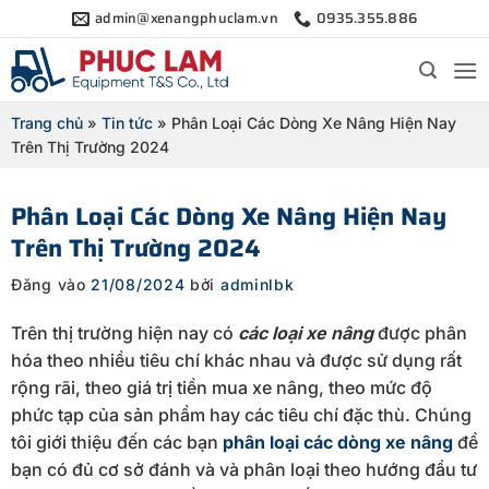
Bỏ
admin@xenangphuclam.vn
0935.355.886
qua
nội
dung
Trang chủ
»
Tin tức
»
Phân Loại Các Dòng Xe Nâng Hiện Nay
Trên Thị Trường 2024
Phân Loại Các Dòng Xe Nâng Hiện Nay
Trên Thị Trường 2024
Đăng vào
21/08/2024
bởi
adminlbk
Trên thị trường hiện nay có
các loại xe nâng
được phân
hóa theo nhiều tiêu chí khác nhau và được sử dụng rất
rộng rãi, theo giá trị tiền mua xe nâng, theo mức độ
phức tạp của sản phẩm hay các tiêu chí đặc thù. Chúng
tôi giới thiệu đến các bạn
phân loại các dòng xe nâng
để
bạn có đủ cơ sở đánh và và phân loại theo hướng đầu tư