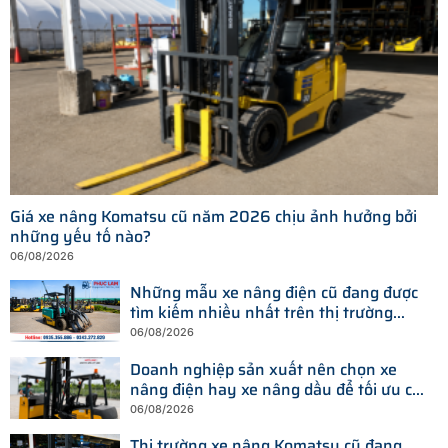
Giá xe nâng Komatsu cũ năm 2026 chịu ảnh hưởng bởi
những yếu tố nào?
06/08/2026
Những mẫu xe nâng điện cũ đang được
tìm kiếm nhiều nhất trên thị trường
hiện nay
06/08/2026
Doanh nghiệp sản xuất nên chọn xe
nâng điện hay xe nâng dầu để tối ưu chi
phí?
06/08/2026
Thị trường xe nâng Komatsu cũ đang