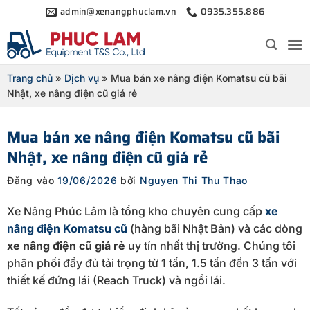
Bỏ
admin@xenangphuclam.vn
0935.355.886
qua
nội
dung
Trang chủ
»
Dịch vụ
»
Mua bán xe nâng điện Komatsu cũ bãi
Nhật, xe nâng điện cũ giá rẻ
Mua bán xe nâng điện Komatsu cũ bãi
Nhật, xe nâng điện cũ giá rẻ
Đăng vào
19/06/2026
bởi
Nguyen Thi Thu Thao
Xe Nâng Phúc Lâm là tổng kho chuyên cung cấp
xe
nâng điện Komatsu cũ
(hàng bãi Nhật Bản) và các dòng
xe nâng điện cũ giá rẻ
uy tín nhất thị trường. Chúng tôi
phân phối đầy đủ tải trọng từ 1 tấn, 1.5 tấn đến 3 tấn với
thiết kế đứng lái (Reach Truck) và ngồi lái.