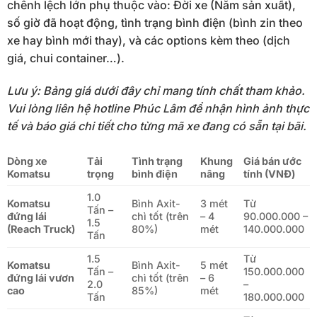
chênh lệch lớn phụ thuộc vào: Đời xe (Năm sản xuất),
số giờ đã hoạt động, tình trạng bình điện (bình zin theo
xe hay bình mới thay), và các options kèm theo (dịch
giá, chui container…).
Lưu ý: Bảng giá dưới đây chỉ mang tính chất tham khảo.
Vui lòng liên hệ hotline Phúc Lâm để nhận hình ảnh thực
tế và báo giá chi tiết cho từng mã xe đang có sẵn tại bãi.
Dòng xe
Tải
Tình trạng
Khung
Giá bán ước
Komatsu
trọng
bình điện
nâng
tính (VNĐ)
1.0
Komatsu
Bình Axit-
3 mét
Từ
Tấn –
đứng lái
chì tốt (trên
– 4
90.000.000 –
1.5
(Reach Truck)
80%)
mét
140.000.000
Tấn
1.5
Từ
Komatsu
Bình Axit-
5 mét
Tấn –
150.000.000
đứng lái vươn
chì tốt (trên
– 6
2.0
–
cao
85%)
mét
Tấn
180.000.000