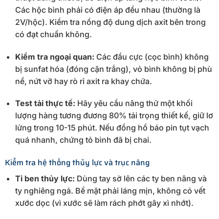
Các hộc bình phải có điện áp đều nhau (thường là
2V/hộc). Kiểm tra nồng độ dung dịch axit bên trong
có đạt chuẩn không.
Kiểm tra ngoại quan:
Các đầu cực (cọc bình) không
bị sunfat hóa (đóng cặn trắng), vỏ bình không bị phù
nề, nứt vỡ hay rò rỉ axit ra khay chứa.
Test tải thực tế:
Hãy yêu cầu nâng thử một khối
lượng hàng tương đương 80% tải trọng thiết kế, giữ lơ
lửng trong 10-15 phút. Nếu đồng hồ báo pin tụt vạch
quá nhanh, chứng tỏ bình đã bị chai.
Kiểm tra hệ thống thủy lực và trục nâng
Ti ben thủy lực:
Dùng tay sờ lên các ty ben nâng và
ty nghiêng ngả. Bề mặt phải láng mịn, không có vết
xước dọc (vì xước sẽ làm rách phớt gây xì nhớt).