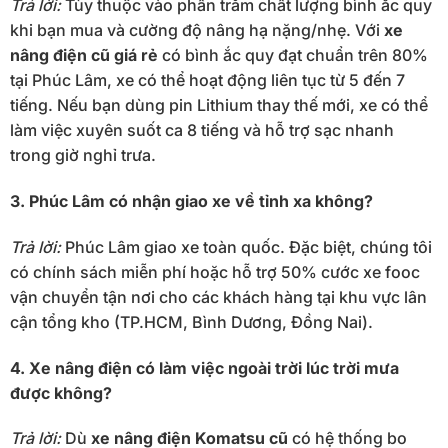
Trả lời:
Tùy thuộc vào phần trăm chất lượng bình ắc quy
khi bạn mua và cường độ nâng hạ nặng/nhẹ. Với
xe
nâng điện cũ giá rẻ
có bình ắc quy đạt chuẩn trên 80%
tại Phúc Lâm, xe có thể hoạt động liên tục từ 5 đến 7
tiếng. Nếu bạn dùng pin Lithium thay thế mới, xe có thể
làm việc xuyên suốt ca 8 tiếng và hỗ trợ sạc nhanh
trong giờ nghỉ trưa.
3. Phúc Lâm có nhận giao xe về tỉnh xa không?
Trả lời:
Phúc Lâm giao xe toàn quốc. Đặc biệt, chúng tôi
có chính sách miễn phí hoặc hỗ trợ 50% cước xe fooc
vận chuyển tận nơi cho các khách hàng tại khu vực lân
cận tổng kho (TP.HCM, Bình Dương, Đồng Nai).
4. Xe nâng điện có làm việc ngoài trời lúc trời mưa
được không?
Trả lời:
Dù
xe nâng điện Komatsu cũ
có hệ thống bo