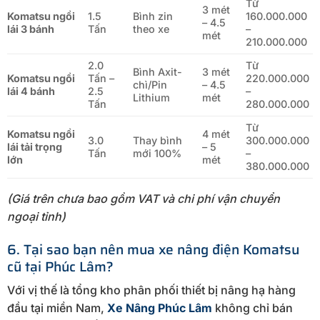
Từ
3 mét
Komatsu ngồi
1.5
Bình zin
160.000.000
– 4.5
lái 3 bánh
Tấn
theo xe
–
mét
210.000.000
2.0
Từ
Bình Axit-
3 mét
Komatsu ngồi
Tấn –
220.000.000
chì/Pin
– 4.5
lái 4 bánh
2.5
–
Lithium
mét
Tấn
280.000.000
Từ
Komatsu ngồi
4 mét
3.0
Thay bình
300.000.000
lái tải trọng
– 5
Tấn
mới 100%
–
lớn
mét
380.000.000
(Giá trên chưa bao gồm VAT và chi phí vận chuyển
ngoại tỉnh)
6. Tại sao bạn nên mua xe nâng điện Komatsu
cũ tại Phúc Lâm?
Với vị thế là tổng kho phân phối thiết bị nâng hạ hàng
đầu tại miền Nam,
Xe Nâng Phúc Lâm
không chỉ bán