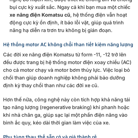
bụi cực kỳ xuất sắc. Ngay cả khi bạn mua một chiếc
xe nâng điện Komatsu cũ
, hệ thống điện vẫn hoạt
động cực kỳ ổn định, ít báo lỗi vặt, giúp quá trình
nâng hạ diễn ra trơn tru không bị gián đoạn.
Hệ thống motor AC không chổi than tiết kiệm năng lượng
Các đời xe nâng điện Komatsu từ form -11, -12 trở lên
đều được trang bị hệ thống motor điện xoay chiều (AC)
cho cả motor chạy và motor bơm thủy lực. Việc loại bỏ
chổi than giúp doanh nghiệp không phải bảo dưỡng
định kỳ thay chổi than như các đời xe cũ.
Hơn thế nữa, công nghệ này còn tích hợp khả năng tái
tạo năng lượng (regenerative braking) khi phanh hoặc
khi nhả chân ga, giúp sạc lại một phần điện năng vào
bình ắc quy, kéo dài thời gian làm việc của xe.
Phụ tùng thay thế sẵn có và giá thành rẻ