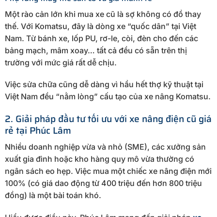
Một rào cản lớn khi mua xe cũ là sợ không có đồ thay
thế. Với Komatsu, đây là dòng xe “quốc dân” tại Việt
Nam. Từ bánh xe, lốp PU, rơ-le, còi, đèn cho đến các
bảng mạch, mâm xoay… tất cả đều có sẵn trên thị
trường với mức giá rất dễ chịu.
Việc sửa chữa cũng dễ dàng vì hầu hết thợ kỹ thuật tại
Việt Nam đều “nằm lòng” cấu tạo của xe nâng Komatsu.
2. Giải pháp đầu tư tối ưu với xe nâng điện cũ giá
rẻ tại Phúc Lâm
Nhiều doanh nghiệp vừa và nhỏ (SME), các xưởng sản
xuất gia đình hoặc kho hàng quy mô vừa thường có
ngân sách eo hẹp. Việc mua một chiếc xe nâng điện mới
100% (có giá dao động từ 400 triệu đến hơn 800 triệu
đồng) là một bài toán khó.