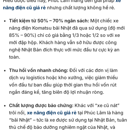
Hiểu được điều này, Phúc Lâm mang đến giải pháp
xe
nâng điện cũ giá rẻ
nhưng chất lượng không hề rẻ.
Tiết kiệm từ 50% – 70% ngân sách:
Một chiếc xe
nâng điện Komatsu bãi Nhật đã qua sử dụng (độ mới
85% – 90%) chỉ có giá bằng 1/3 hoặc 1/2 so với xe
mới đập hộp. Khách hàng vẫn sở hữu được công
nghệ Nhật Bản đích thực với mức đầu tư cực kỳ an
toàn.
Thu hồi vốn nhanh chóng:
Đối với các đơn vị làm
dịch vụ logistics hoặc kho xưởng, việc giảm thiểu
vốn đầu tư ban đầu giúp thời gian thu hồi vốn rút
ngắn đáng kể, tăng biên độ lợi nhuận ròng.
Chất lượng được bảo chứng:
Khác với “xe cũ nát”
trôi nổi,
xe nâng điện cũ giá rẻ
tại Phúc Lâm là hàng
“bãi Nhật” – tức là xe được sử dụng tại Nhật Bản, tuân
thủ chế độ bảo dưỡng nghiêm ngặt của Nhật, và