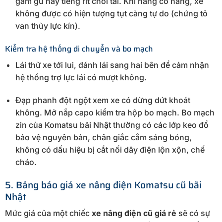
gầm gừ hay tiếng rít chói tai. Khi nâng có hàng, xe
không được có hiện tượng tụt càng tự do (chứng tỏ
van thủy lực kín).
Kiểm tra hệ thống di chuyển và bo mạch
Lái thử xe tới lui, đánh lái sang hai bên để cảm nhận
hệ thống trợ lực lái có mượt không.
Đạp phanh đột ngột xem xe có dừng dứt khoát
không. Mở nắp capo kiểm tra hộp bo mạch. Bo mạch
zin của Komatsu bãi Nhật thường có các lớp keo đổ
bảo vệ nguyên bản, chân giắc cắm sáng bóng,
không có dấu hiệu bị cắt nối dây điện lộn xộn, chế
cháo.
5. Bảng báo giá xe nâng điện Komatsu cũ bãi
Nhật
Mức giá của một chiếc
xe nâng điện cũ giá rẻ
sẽ có sự