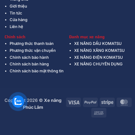
Giới thiệu
Tin tức
Cửa hàng
Liên hệ
Chính sách
Danh mục xe nâng
Phương thức thanh toán
XE NÂNG DẦU KOMATSU
Phương thức vận chuyển
XE NÂNG XĂNG KOMATSU
Chính sách bảo hành
XE NÂNG ĐIỆN KOMATSU
Chính sách bán hàng
XE NÂNG CHUYÊN DỤNG
Chính sách bảo mật thông tin
Copyright 2026 ©
Xe nâng
Visa
PayPal
Stripe
Ma
Phúc Lâm
Cash
On
Delivery