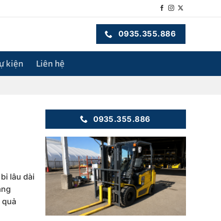
0935.355.886
sự kiện
Liên hệ
0935.355.886
bỉ lâu dài
âng
 quả