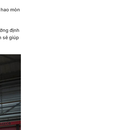
m hao mòn
ưỡng định
h sẽ giúp