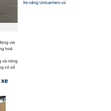
Xe nâng Unicarriers cũ
đóng vai
ng hoá.
g và nông
ng có số
 xe