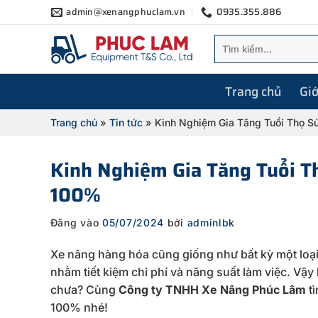
Bỏ
admin@xenangphuclam.vn
0935.355.886
qua
Tìm
nội
kiếm:
dung
Trang chủ
Giớ
Trang chủ
»
Tin tức
»
Kinh Nghiệm Gia Tăng Tuổi Thọ 
Kinh Nghiệm Gia Tăng Tuổi T
100%
Đăng vào
05/07/2024
bởi
adminlbk
Xe nâng hàng hóa cũng giống như bất kỳ một loại 
nhằm tiết kiệm chi phí và năng suất làm việc. Vậ
chưa? Cùng
Công ty TNHH Xe Nâng Phúc Lâm
tì
100% nhé!