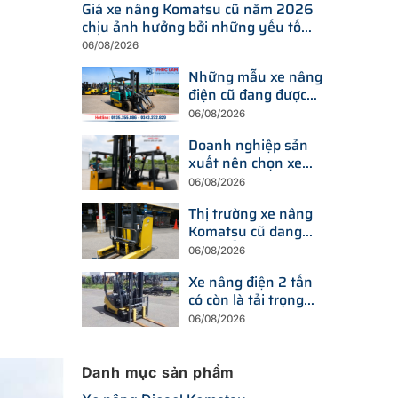
Giá xe nâng Komatsu cũ năm 2026
chịu ảnh hưởng bởi những yếu tố
nào?
06/08/2026
Những mẫu xe nâng
điện cũ đang được
tìm kiếm nhiều nhất
06/08/2026
trên thị trường hiện
Doanh nghiệp sản
nay
xuất nên chọn xe
nâng điện hay xe
06/08/2026
nâng dầu để tối ưu
Thị trường xe nâng
chi phí?
Komatsu cũ đang
thay đổi ra sao trước
06/08/2026
xu hướng đầu tư
Xe nâng điện 2 tấn
thiết bị mới?
có còn là tải trọng
được doanh nghiệp
06/08/2026
ưu tiên trong năm
2026?
Danh mục sản phẩm