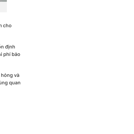
m cho
ổn định
i phí bảo
ư hỏng và
cùng quan