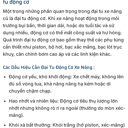
tu động cơ
Một trong những phần quan trọng trong đại tu xe nâng
cũ là đại tu động cơ. Khi xe nâng hoạt động trong môi
trường bụi bẩn, thời gian dài, hoặc do tuổi tác và sử
dụng nhiều, động cơ có thể mất công suất và hư hỏng.
Quá trình đại tu động cơ bao gồm thay thế các phụ tùng
cần thiết như piston, bộ hơi, bạc xắc măng, bạc lót trục
khuy, cân chỉnh bơm cao áp và các linh kiện khác.
Các Dấu Hiệu Cần Đại Tu Động Cơ Xe Nâng :
Động cơ yếu, khó khởi động: Xe chết máy, không lên
đủ số vòng tua, khả năng nâng hạ kém hoặc di
chuyển chậm chạp.
Hao nhớt và nhiên liệu: Động cơ tiêu thụ lượng lớn
nhớt nhưng không rò rỉ ra ngoài (thường do mòn xéc-
măng).
Khói xả bất thường: Khói trắng (hở piston, xéc-măng)