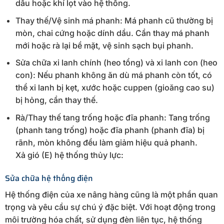
dầu hoặc khí lọt vào hệ thống.
Thay thế/Vệ sinh má phanh: Má phanh cũ thường bị
mòn, chai cứng hoặc dính dầu. Cần thay má phanh
mới hoặc rà lại bề mặt, vệ sinh sạch bụi phanh.
Sửa chữa xi lanh chính (heo tổng) và xi lanh con (heo
con): Nếu phanh không ăn dù má phanh còn tốt, có
thể xi lanh bị kẹt, xước hoặc cuppen (gioăng cao su)
bị hỏng, cần thay thế.
Rà/Thay thế tang trống hoặc đĩa phanh: Tang trống
(phanh tang trống) hoặc đĩa phanh (phanh đĩa) bị
rãnh, mòn không đều làm giảm hiệu quả phanh.
Xả gió (E) hệ thống thủy lực:
Sửa chữa hệ thống điện
Hệ thống điện của xe nâng hàng cũng là một phần quan
trọng và yêu cầu sự chú ý đặc biệt. Với hoạt động trong
môi trường hóa chất, sử dụng đèn liên tục, hệ thống