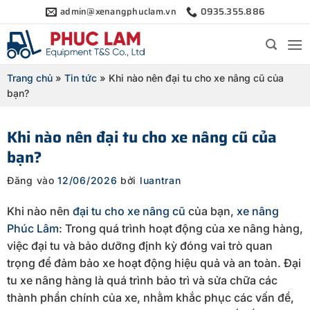
Bỏ
admin@xenangphuclam.vn
0935.355.886
qua
nội
dung
Trang chủ
»
Tin tức
»
Khi nào nên đại tu cho xe nâng cũ của
bạn?
Khi nào nên đại tu cho xe nâng cũ của
bạn?
Đăng vào
12/06/2026
bởi
luantran
Khi nào nên
đại tu cho xe nâng cũ
của bạn,
xe nâng
Phúc Lâm
: Trong quá trình hoạt động của xe nâng hàng,
việc đại tu và bảo dưỡng định kỳ đóng vai trò quan
trọng để đảm bảo xe hoạt động hiệu quả và an toàn. Đại
tu xe nâng hàng là quá trình bảo trì và sửa chữa các
thành phần chính của xe, nhằm khắc phục các vấn đề,