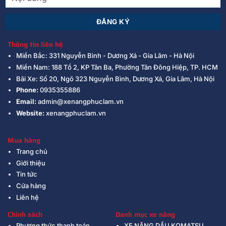
Thông tin liên hệ
Miền Bắc: 331 Nguyễn Bình - Dương Xá - Gia Lâm - Hà Nội
Miền Nam: 188 Tổ 2, KP Tân Ba, Phường Tân Đông Hiệp, TP. HCM
Bãi Xe: Số 20, Ngõ 323 Nguyễn Bình, Dương Xá, Gia Lâm, Hà Nội
Phone:
0935355886
Email:
admin@xenangphuclam.vn
Website:
xenangphuclam.vn
Mua hàng
Trang chủ
Giới thiệu
Tin tức
Cửa hàng
Liên hệ
Chính sách
Danh mục xe nâng
Phương thức thanh toán
XE NÂNG DẦU KOMATSU