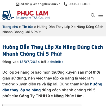
Bỏ
admin@xenangphuclam.vn
0935.355.886
qua
nội
dung
Trang chủ
»
Tin tức
»
Hướng Dẫn Thay Lốp Xe Nâng Đúng Cách
Nhanh Chóng Chỉ 5 Phút
Hướng Dẫn Thay Lốp Xe Nâng Đúng Cách
Nhanh Chóng Chỉ 5 Phút
Đăng vào
13/07/2024
bởi
adminlbk
Do lốp xe nâng bị hao mòn thường xuyên sau một thời
gian sử dụng, nên việc thay lốp xe nâng là việc làm
thường xuyên diễn ra và lặp lại. Cùng tham khảo
hướng
dẫn thay lốp xe nâng
đúng cách nhanh chóng chỉ 5
phút của
Công Ty TNHH Xe Nâng Phúc Lâm.