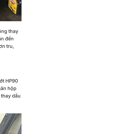
ông thay
ẫn đến
n tru,
hớt HP90
găn hộp
 thay dầu