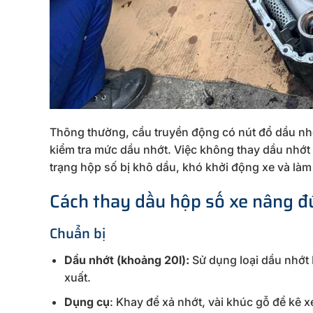
Thông thường, cầu truyền động có nút đổ dầu nhớ
kiểm tra mức dầu nhớt. Việc không thay dầu nhớt
trạng hộp số bị khô dầu, khó khởi động xe và làm
Cách thay dầu hộp số xe nâng đ
Chuẩn bị
Dầu nhớt (khoảng 20l):
Sử dụng loại dầu nhớt
xuất.
Dụng cụ
: Khay để xả nhớt, vài khúc gỗ để kê xe