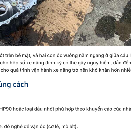
t trên bề mặt, và hai con ốc vuông nằm ngang ở giữa cầu l
 cho hộp số xe nâng định kỳ có thể gây nguy hiểm, dẫn đến
 cho quá trình vận hành xe nâng trở nên khó khăn hơn nhiề
úng cách
 HP90 hoặc loại dầu nhớt phù hợp theo khuyến cáo của nh
, đồ nghề để vặn ốc (cờ lê, mỏ lết).