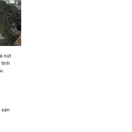
à nút
 tình
u.
à sản