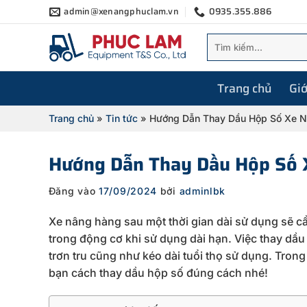
Bỏ
admin@xenangphuclam.vn
0935.355.886
qua
Tìm
nội
kiếm:
dung
Trang chủ
Giớ
Trang chủ
»
Tin tức
»
Hướng Dẫn Thay Dầu Hộp Số Xe 
Hướng Dẫn Thay Dầu Hộp Số 
Đăng vào
17/09/2024
bởi
adminlbk
Xe nâng hàng sau một thời gian dài sử dụng sẽ cầ
trong động cơ khi sử dụng dài hạn. Việc thay dầ
trơn tru cũng như kéo dài tuổi thọ sử dụng. Trong
bạn cách thay dầu hộp số đúng cách nhé!