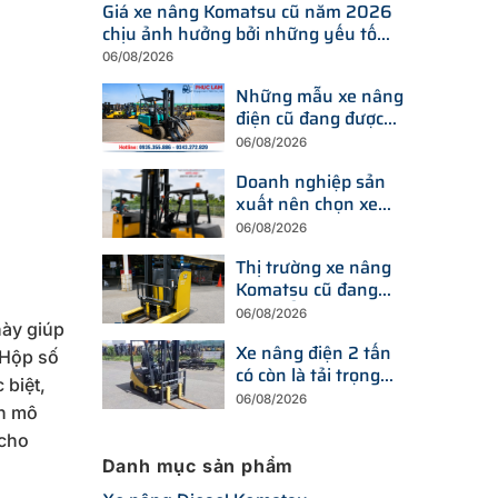
Giá xe nâng Komatsu cũ năm 2026
chịu ảnh hưởng bởi những yếu tố
nào?
06/08/2026
Những mẫu xe nâng
điện cũ đang được
tìm kiếm nhiều nhất
06/08/2026
trên thị trường hiện
Doanh nghiệp sản
nay
xuất nên chọn xe
nâng điện hay xe
06/08/2026
nâng dầu để tối ưu
Thị trường xe nâng
chi phí?
Komatsu cũ đang
thay đổi ra sao trước
06/08/2026
này giúp
xu hướng đầu tư
Xe nâng điện 2 tấn
thiết bị mới?
 Hộp số
có còn là tải trọng
 biệt,
được doanh nghiệp
06/08/2026
ến mô
ưu tiên trong năm
2026?
 cho
Danh mục sản phẩm