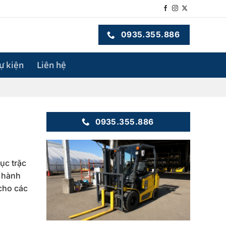
0935.355.886
sự kiện
Liên hệ
0935.355.886
ục trặc
n hành
 cho các