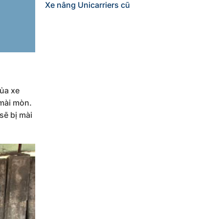
Xe nâng Unicarriers cũ
của xe
 mài mòn.
sẽ bị mài