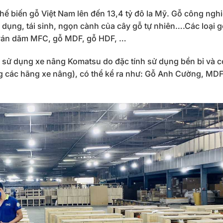
 biến gỗ Việt Nam lên đến 13,4 tỷ đô la Mỹ. Gỗ công nghi
n dụng, tái sinh, ngọn cành của cây gỗ tự nhiên….Các loại 
 ván dăm MFC, gỗ MDF, gỗ HDF, …
 sử dụng xe nâng Komatsu do đặc tính sử dụng bền bỉ và c
g các hãng xe nâng), có thể kể ra như: Gỗ Anh Cường, MD