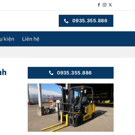
0935.355.886
sự kiện
Liên hệ
nh
0935.355.886