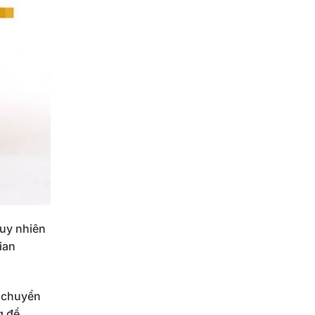
Tuy nhiên
ian
n chuyển
g để