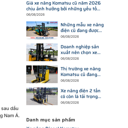
Giá xe nâng Komatsu cũ năm 2026
chịu ảnh hưởng bởi những yếu tố
nào?
06/08/2026
Những mẫu xe nâng
điện cũ đang được
tìm kiếm nhiều nhất
06/08/2026
trên thị trường hiện
Doanh nghiệp sản
nay
xuất nên chọn xe
nâng điện hay xe
06/08/2026
nâng dầu để tối ưu
Thị trường xe nâng
chi phí?
Komatsu cũ đang
thay đổi ra sao trước
06/08/2026
xu hướng đầu tư
Xe nâng điện 2 tấn
thiết bị mới?
có còn là tải trọng
được doanh nghiệp
06/08/2026
ưu tiên trong năm
g sau dầu
2026?
ng Nam Á.
Danh mục sản phẩm