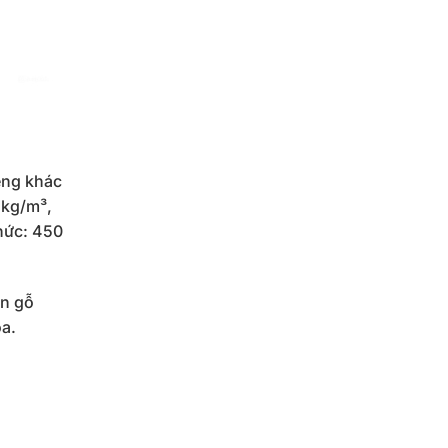
iêng khác
 kg/m³,
hức: 450
ện gỗ
óa.