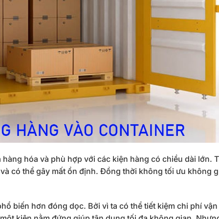
 hàng hóa và phù hợp với các kiện hàng có chiều dài lớn. 
i và có thể gây mất ổn định. Đồng thời không tối ưu không g
 biến hơn đóng dọc. Bởi vì ta có thể tiết kiệm chi phí vậ
 một kiện nằm đứng giúp tận dụng tối đa không gian. Nhưn