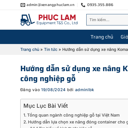
Bỏ
admin@xenangphuclam.vn
0935.355.886
qua
Tìm
nội
kiếm:
dung
Trang chủ
Giớ
Trang chủ
»
Tin tức
»
Hướng dẫn sử dụng xe nâng Komat
Hướng dẫn sử dụng xe nâng K
công nghiệp gỗ
Đăng vào
19/08/2024
bởi
adminlbk
Mục Lục Bài Viết
Tổng quan ngành công nghiệp gỗ tại Việt Nam
Hướng dẫn lựa chọn xe nâng đóng container cho 