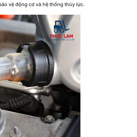
bảo
vệ
động
cơ
và
hệ
thống
thủy
lực.