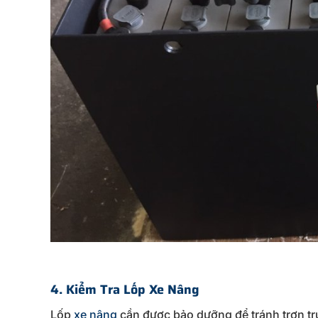
4.
Kiểm
Tra
Lốp
Xe
Nâng
Lốp
xe
nâng
cần
được
bảo
dưỡng
để
tránh
trơn
t