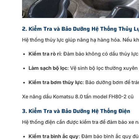
2.
Kiểm
Tra
và
Bảo
Dưỡng
Hệ
Thống
Thủy
L
Hệ
thống
thủy
lực
giúp
nâng
hạ
hàng
hóa.
Nếu
k
Kiểm
tra
rò
rỉ
:
Đảm
bảo
không
có
dầu
thủy
lự
Làm
sạch
bộ
lọc
:
Vệ
sinh
bộ
lọc
thường
xuyên
Kiểm
tra
bơm
thủy
lực
:
Bảo
dưỡng
bơm
để
tr
Xe nâng dầu Komatsu 8.0 tấn model FH80-2 cũ
3.
Kiểm
Tra
và
Bảo
Dưỡng
Hệ
Thống
Điện
Hệ
thống
điện
cần
được
kiểm
tra
để
đảm
bảo
xe
n
Kiểm
tra
bình
ắc
quy
:
Đảm
bảo
bình
ắc
quy
đ