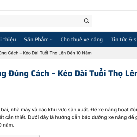
i thiệu
Sản Phẩm
Cho thuê xe nâng
Tin tức & 
ng Cách – Kéo Dài Tuổi Thọ Lên Đến 10 Năm
 Đúng Cách – Kéo Dài Tuổi Thọ Lê
o
bãi,
nhà
máy
và
các
khu
vực
sản
xuất.
Để
xe
nâng
hoạt
độ
rất
cần
thiết.
Dưới
đây
là
hướng
dẫn
bảo
dưỡng
xe
nâng
để
0
năm.