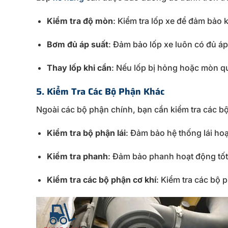
Kiểm
tra
độ
mòn
:
Kiểm
tra
lốp
xe
để
đảm
bảo
Bơm
đủ
áp
suất
:
Đảm
bảo
lốp
xe
luôn
có
đủ
á
Thay
lốp
khi
cần
:
Nếu
lốp
bị
hỏng
hoặc
mòn
q
5.
Kiểm
Tra
Các
Bộ
Phận
Khác
Ngoài
các
bộ
phận
chính,
bạn
cần
kiểm
tra
các
b
Kiểm
tra
bộ
phận
lái
:
Đảm
bảo
hệ
thống
lái
ho
Kiểm
tra
phanh
:
Đảm
bảo
phanh
hoạt
động
tố
Kiểm
tra
các
bộ
phận
cơ
khí
:
Kiểm
tra
các
bộ
p