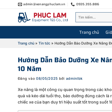
Bỏ
admin@xenangphuclam.vn
0935.355.886
qua
Tìm
nội
kiếm:
dung
Trang chủ
Giớ
Trang chủ
»
Tin tức
»
Hướng Dẫn Bảo Dưỡng Xe Nâng Đú
Hướng Dẫn Bảo Dưỡng Xe Nâng
10 Năm
Đăng vào
08/05/2025
bởi
adminlbk
Xe
nâng
là
một
công
cụ
quan
trọng
trong
các
kh
quả
và
kéo
dài
tuổi
thọ,
bảo
dưỡng
đúng
cách
là
chiếc
xe
của
bạn
duy
trì
hiệu
suất
tốt
trong
suốt
1