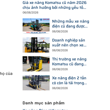
Giá xe nâng Komatsu cũ năm 2026
chịu ảnh hưởng bởi những yếu tố
nào?
06/08/2026
Những mẫu xe nâng
điện cũ đang được
tìm kiếm nhiều nhất
06/08/2026
trên thị trường hiện
Doanh nghiệp sản
nay
xuất nên chọn xe
nâng điện hay xe
06/08/2026
nâng dầu để tối ưu
Thị trường xe nâng
chi phí?
Komatsu cũ đang
thay đổi ra sao trước
06/08/2026
xu hướng đầu tư
thọ
của
Xe nâng điện 2 tấn
thiết bị mới?
có còn là tải trọng
được doanh nghiệp
06/08/2026
ưu tiên trong năm
2026?
Danh mục sản phẩm