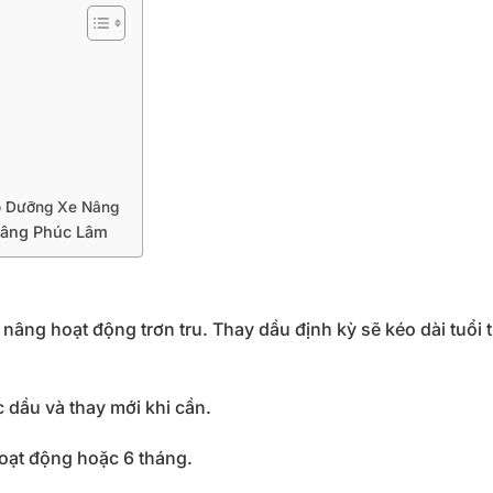
o Dưỡng Xe Nâng
Nâng Phúc Lâm
e
nâng
hoạt
động
trơn
tru.
Thay
dầu
định
kỳ
sẽ
kéo
dài
tuổi
c
dầu
và
thay
mới
khi
cần.
oạt
động
hoặc
6
tháng.