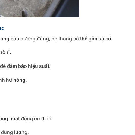
ực
hông
bảo
dưỡng
đúng,
hệ
thống
có
thể
gặp
sự
cố.
c
rò
rỉ.
để
đảm
bảo
hiệu
suất.
ánh
hư
hỏng.
âng
hoạt
động
ổn
định.
ủ
dung
lượng.