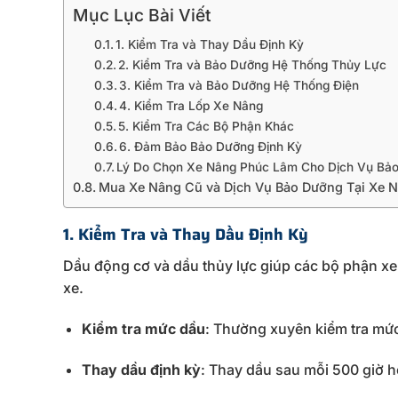
Mục Lục Bài Viết
1. Kiểm Tra và Thay Dầu Định Kỳ
2. Kiểm Tra và Bảo Dưỡng Hệ Thống Thủy Lực
3. Kiểm Tra và Bảo Dưỡng Hệ Thống Điện
4. Kiểm Tra Lốp Xe Nâng
5. Kiểm Tra Các Bộ Phận Khác
6. Đảm Bảo Bảo Dưỡng Định Kỳ
Lý Do Chọn Xe Nâng Phúc Lâm Cho Dịch Vụ Bả
Mua Xe Nâng Cũ và Dịch Vụ Bảo Dưỡng Tại Xe 
1.
Kiểm
Tra
và
Thay
Dầu
Định
Kỳ
Dầu
động
cơ
và
dầu
thủy
lực
giúp
các
bộ
phận
x
xe.
Kiểm
tra
mức
dầu
:
Thường
xuyên
kiểm
tra
mứ
Thay
dầu
định
kỳ
:
Thay
dầu
sau
mỗi
500
giờ
h