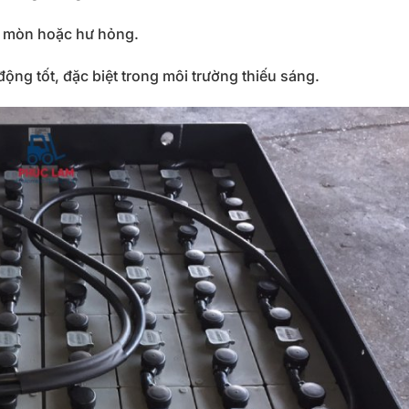
ị
mòn
hoặc
hư
hỏng.
động
tốt,
đặc
biệt
trong
môi
trường
thiếu
sáng.