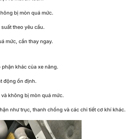
không
bị
mòn
quá
mức.
p
suất
theo
yêu
cầu.
uá
mức,
cần
thay
ngay.
ộ
phận
khác
của
xe
nâng.
ạt
động
ổn
định.
t
và
không
bị
mòn
quá
mức.
hận
như
trục,
thanh
chống
và
các
chi
tiết
cơ
khí
khác.