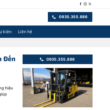
0935.355.886
sự kiện
Liên hệ
n Đến
0935.355.886
ng
hiệu
giúp