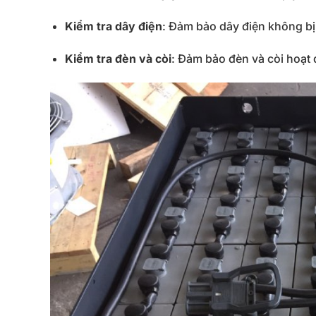
Kiểm
tra
dây
điện
:
Đảm
bảo
dây
điện
không
b
Kiểm
tra
đèn
và
còi
:
Đảm
bảo
đèn
và
còi
hoạt