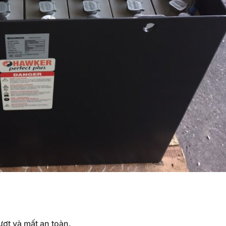
rượt
và
mất
an
toàn.